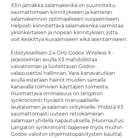
X3:n jämäkkä salamakenkä on suunniteltu
saumattomaan kiinnitykseen ja kameran
salamakennon optimaaliseen suojaamiseen.
Helposti kiinnitettävä salamakenkä varmistaa
yksinkertaisen ja nopean kiinnityksen, jotta
voit keskittyä kuvaamiseen eikä asentamiseen.
Edistyksellisen 2,4 GHz Godox Wireless X -
järjestelmän avulla X3 mahdollistaa
vaivattoman ja luotettavan Godox-
valaisusettisi hallinnan. Vara-kanavatutkan
avulla estetään häiriöt muiden samalla
kanavalla toimivien käyttäjien toimesta.
Huomattava ominaisuus on langaton
synkronointi: hyvästit manuaaliselle
laukaisimen ja salaman viritykselle. Yhdistä X3
saumattomasti uuteen retrokameran
salamaan yhdellä napautuksella. (Huomautus:
Langaton synkronointi laajenee myös muihin
Godox-valoihin ohjelmistopäivitysten kautta).