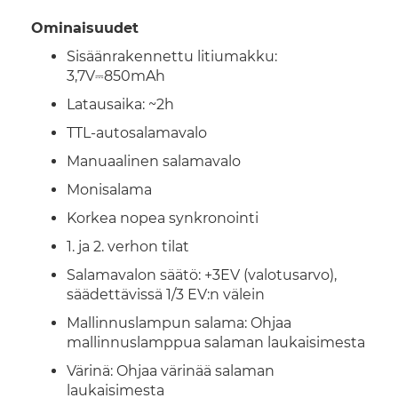
Ominaisuudet
Sisäänrakennettu litiumakku:
3,7V⎓850mAh
Latausaika: ~2h
TTL-autosalamavalo
Manuaalinen salamavalo
Monisalama
Korkea nopea synkronointi
1. ja 2. verhon tilat
Salamavalon säätö: +3EV (valotusarvo),
säädettävissä 1/3 EV:n välein
Mallinnuslampun salama: Ohjaa
mallinnuslamppua salaman laukaisimesta
Värinä: Ohjaa värinää salaman
laukaisimesta