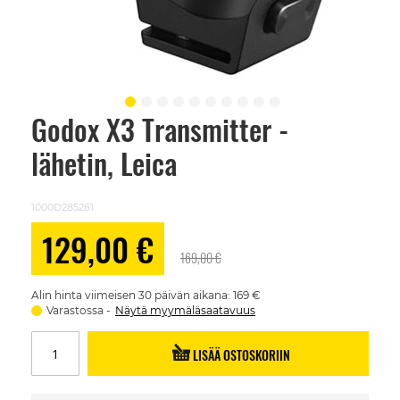
Godox X3 Transmitter -
Skip
to
lähetin, Leica
the
beginning
of
the
1000D285261
images
gallery
Alennushinta
129,00 €
169,00 €
Alin hinta viimeisen 30 päivän aikana: 169 €
Varastossa
Näytä myymäläsaatavuus
LISÄÄ OSTOSKORIIN