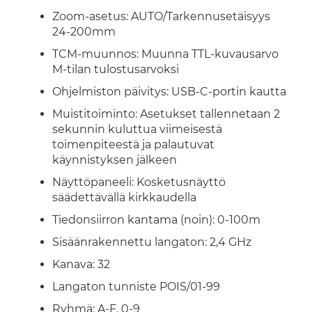
Zoom-asetus: AUTO/Tarkennusetäisyys
24-200mm
TCM-muunnos: Muunna TTL-kuvausarvo
M-tilan tulostusarvoksi
Ohjelmiston päivitys: USB-C-portin kautta
Muistitoiminto: Asetukset tallennetaan 2
sekunnin kuluttua viimeisestä
toimenpiteestä ja palautuvat
käynnistyksen jälkeen
Näyttöpaneeli: Kosketusnäyttö
säädettävällä kirkkaudella
Tiedonsiirron kantama (noin): 0-100m
Sisäänrakennettu langaton: 2,4 GHz
Kanava: 32
Langaton tunniste POIS/01-99
Ryhmä: A-F, 0-9