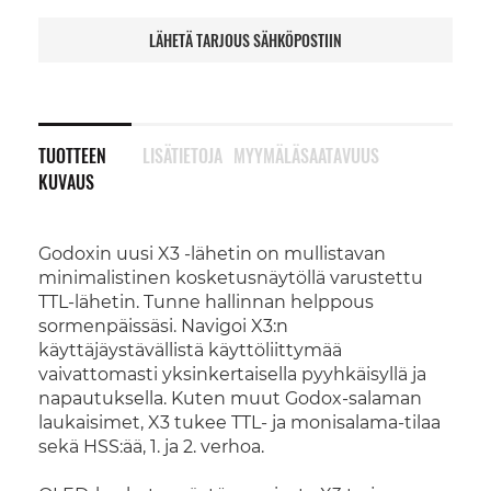
LÄHETÄ TARJOUS SÄHKÖPOSTIIN
TUOTTEEN
LISÄTIETOJA
MYYMÄLÄSAATAVUUS
KUVAUS
Godoxin uusi X3 -lähetin on mullistavan
minimalistinen kosketusnäytöllä varustettu
TTL-lähetin. Tunne hallinnan helppous
sormenpäissäsi. Navigoi X3:n
käyttäjäystävällistä käyttöliittymää
vaivattomasti yksinkertaisella pyyhkäisyllä ja
napautuksella. Kuten muut Godox-salaman
laukaisimet, X3 tukee TTL- ja monisalama-tilaa
sekä HSS:ää, 1. ja 2. verhoa.