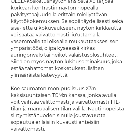
OLED-kosketusnäytön ansiosta X3 tarjoaa
korkean kontrastin näytön nopealla
päivitystaajuudella erittäin miellyttävän
käyttökokemuksen. Se sopii täydellisesti sekä
sisä- että ulkokuvaukseen, näytön kirkkautta
voi säätää vaivattomasti liu'uttamalla
vasemmalle tai oikealle mukauttaaksesi sen
ympäristöösi, olipa kyseessä kirkas
auringonvalo tai heikot valaistusolosuhteet.
Siinä on myös näytön lukitusominaisuus, joka
estää tahattomat kosketukset, lisäten
ylimääräistä kätevyyttä.
Koe saumaton monipuolisuus X3:n
kaksisuuntaisen TCM:n kanssa, jonka avulla
voit vaihtaa välittömästi ja vaivattomasti TTL-
tilan ja manuaalisen tilan välillä. Nauti nopeista
siirtymistä tuoden sinulle joustavuutta
sopeutua erilaisiin kuvaustilanteisiin
vaivattomasti.