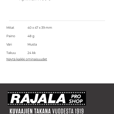
Mitat
40 x 47 x 39 mm
Paino
48 g
Väri
Musta
Takuu
24 kk
Näytä kaikki ominaisuudet