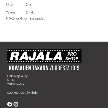
Mitat
2m
Takuu
24 kk
Näytä kaikki ominaisuudet
Osk. Rajala Oy
PL 175
20101 Turku
020 7530 222
(Vaihde)