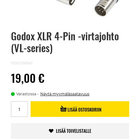
Godox XLR 4-Pin -virtajohto
Skip
to
(VL-series)
the
beginning
of
the
1000D198561
images
gallery
19,00 €
Varastossa
Näytä myymäläsaatavuus
LISÄÄ OSTOSKORIIN
LISÄÄ TOIVELISTALLE