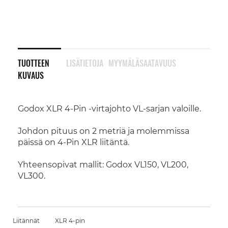
TUOTTEEN
LISÄTIETOJA
MYYMÄLÄSAATAVUUS
KUVAUS
Godox XLR 4-Pin -virtajohto VL-sarjan valoille.
Johdon pituus on 2 metriä ja molemmissa
päissä on 4-Pin XLR liitäntä.
Yhteensopivat mallit: Godox VL150, VL200,
VL300.
Liitännät
XLR 4-pin