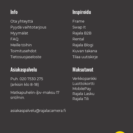
Info
Inspiroidu
Ota yhteyttä
Frame
Pyydä vaihtotarjous
Swap It
Myymälät
Rajala B2B
FAQ
Rental
Meille töihin
Rajala Blogi
Toimitusehdot
Kuvan takana
Tietosuojaseloste
Tilaa uutiskirje
Asiakaspalvelu
Maksutavat
Verkkopankki
Puh.
020 7530 275
Luottokortti
(arkisin klo 8-18)
MobilePay
Matkapuhelin-/pv-maksu 17
Rajala Lasku
snt/min.
Rajala Tili
asiakaspalvelu@rajalacamera.fi