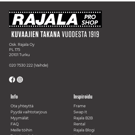
Osk. Rajala Oy
PL 175
20101 Turku
020 7530 222
(Vaihde)
Info
Inspiroidu
Ota yhteyttä
Frame
Pyydä vaihtotarjous
Swap It
Myymälät
Rajala B2B
FAQ
Rental
Meille töihin
Rajala Blogi