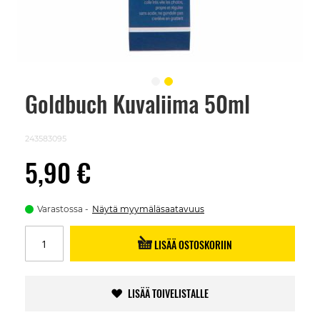
Goldbuch Kuvaliima 50ml
Skip
to
the
beginning
243583095
of
the
5,90 €
images
gallery
Varastossa
Näytä myymäläsaatavuus
LISÄÄ OSTOSKORIIN
LISÄÄ TOIVELISTALLE