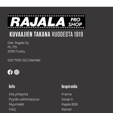
Osk. Rajala Oy
PL 175
20101 Turku
020 7530 222
(Vaihde)
Info
Inspiroidu
Ota yhteyttä
Frame
Pyydä vaihtotarjous
Swap It
Myymälät
Rajala B2B
FAQ
Rental