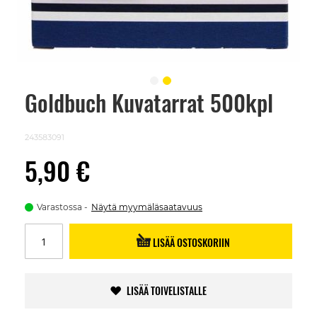
Goldbuch Kuvatarrat 500kpl
Skip
to
the
beginning
243583091
of
the
5,90 €
images
gallery
Varastossa
Näytä myymäläsaatavuus
LISÄÄ OSTOSKORIIN
LISÄÄ TOIVELISTALLE