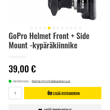
GoPro Helmet Front + Side
Skip
to
Mount -kypäräkiinnike
the
beginning
of
the
111AHFSM001
images
gallery
39,00 €
Varastossa
Näytä myymäläsaatavuus
LISÄÄ OSTOSKORIIN