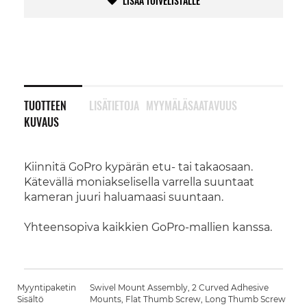
LISÄÄ TOIVELISTALLE
TUOTTEEN
LISÄTIETOJA
MYYMÄLÄSAATAVUUS
KUVAUS
Kiinnitä GoPro kypärän etu- tai takaosaan.
Kätevällä moniakselisella varrella suuntaat
kameran juuri haluamaasi suuntaan.
Yhteensopiva kaikkien GoPro-mallien kanssa.
Myyntipaketin
Swivel Mount Assembly, 2 Curved Adhesive
Sisältö
Mounts, Flat Thumb Screw, Long Thumb Screw