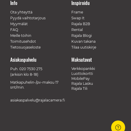
Info
Inspiroidu
Ota yhteyttä
Frame
Pyydä vaihtotarjous
Swap It
Myymälät
Rajala B2B
FAQ
Rental
Meille töihin
Rajala Blogi
Toimitusehdot
Kuvan takana
Tietosuojaseloste
Tilaa uutiskirje
Asiakaspalvelu
Maksutavat
Verkkopankki
Puh.
020 7530 275
Luottokortti
(arkisin klo 8-18)
MobilePay
Matkapuhelin-/pv-maksu 17
Rajala Lasku
snt/min.
Rajala Tili
asiakaspalvelu@rajalacamera.fi