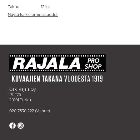
Takuu
12 kk
Näytä kaikki ominaisuudet
Osk. Rajala Oy
PL 175
20101 Turku
020 7530 222
(Vaihde)