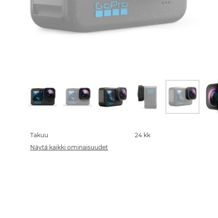
Skip
to
the
Takuu
24 kk
beginning
Näytä kaikki ominaisuudet
of
the
images
gallery