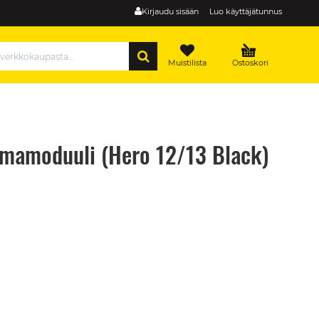
Kirjaudu sisään
Luo käyttäjätunnus
HAE
Muistilista
Ostoskori
lmamoduuli (Hero 12/13 Black)