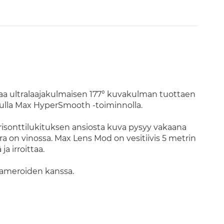
taa ultralaajakulmaisen 177° kuvakulman tuottaen
dulla Max HyperSmooth -toiminnolla.
orisonttilukituksen ansiosta kuva pysyy vakaana
ra on vinossa. Max Lens Mod on vesitiivis 5 metrin
a irroittaa.
kameroiden kanssa.