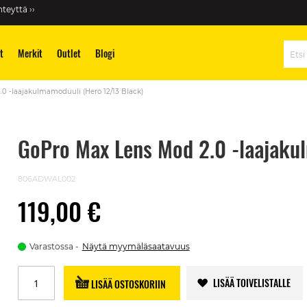
teyttä ››
t
Merkit
Outlet
Blogi
Hae
0 -laajakulmamoduuli (Hero 12/13 Black)
GoPro Max Lens Mod 2.0 -laajaku
806ADWAL002
119,00 €
Varastossa
Näytä myymäläsaatavuus
LISÄÄ TOIVELISTALLE
LISÄÄ OSTOSKORIIN