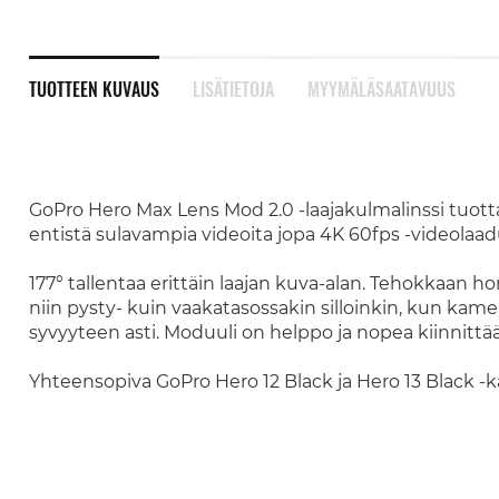
TUOTTEEN KUVAUS
LISÄTIETOJA
MYYMÄLÄSAATAVUUS
GoPro Hero Max Lens Mod 2.0 -laajakulmalinssi tuot
entistä sulavampia videoita jopa 4K 60fps -videolaa
177° tallentaa erittäin laajan kuva-alan. Tehokkaan h
niin pysty- kuin vaakatasossakin silloinkin, kun kame
syvyyteen asti. Moduuli on helppo ja nopea kiinnittää j
Yhteensopiva GoPro Hero 12 Black ja Hero 13 Black -