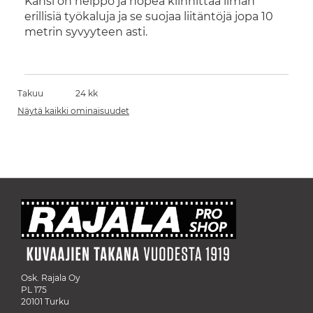
Kansi on helppo ja nopea kiinnittää ilman
erillisiä työkaluja ja se suojaa liitäntöjä jopa 10
metrin syvyyteen asti.
Takuu
24 kk
Näytä kaikki ominaisuudet
Osk. Rajala Oy
PL 175
20101 Turku