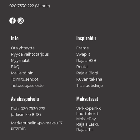
020 7530 222
(Vaihde)
Info
Inspiroidu
Ota yhteyttä
Frame
Pyydä vaihtotarjous
Swap It
Myymälät
Rajala B2B
FAQ
Rental
Meille töihin
Rajala Blogi
Toimitusehdot
Kuvan takana
Tietosuojaseloste
Tilaa uutiskirje
Asiakaspalvelu
Maksutavat
Verkkopankki
Puh.
020 7530 275
Luottokortti
(arkisin klo 8-18)
MobilePay
Matkapuhelin-/pv-maksu 17
Rajala Lasku
snt/min.
Rajala Tili