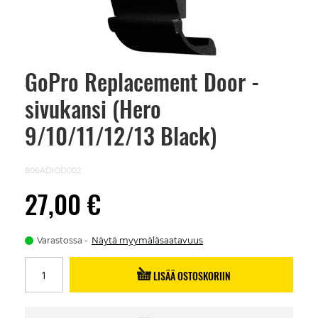
GoPro Replacement Door -
Skip
to
sivukansi (Hero
the
beginning
of
9/10/11/12/13 Black)
the
images
gallery
806ADIOD002
27,00 €
Varastossa
Näytä myymäläsaatavuus
LISÄÄ OSTOSKORIIN