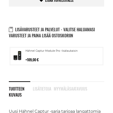
LISÄÄ TOIVELISTALLE
LISÄVARUSTEET JA PALVELUT - VALITSE HALUAMASI
VARUSTEET JA PAINA LISÄÄ OSTOSKORIIN
Lisää
Hähnel Captur Module Pro -lisälaukaisin
ostoskoriin
109,00 €
TUOTTEEN
LISÄTIETOJA
MYYMÄLÄSAATAVUUS
KUVAUS
Uusi Hähnel Captur -sarja tarjoaa langattomia