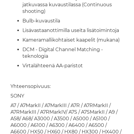
jatkuvassa kuvaustilassa (Continuous
shooting)
Bulb-kuvaustila
Lisävastaanottimilla useita lisätoimintoja
Kameramallikohtaiset kaapelit (mukana)
DCM - Digital Channel Matching -
teknologia
Virtalähteenä AA-paristot
Yhteensopivuus:
SONY
A7 / A7MarkII / A7MarkIII / A7R / A7RMarkII /
A7RMarkIII / A7RMarkIV/ A7S / A7SMarkII / A9 /
A58/ A68/ A3000 / A3500 / A5000 / A5100 /
A6000 / A6100 / A6300 / A6400 / A6500 /
A6600 / HX50 / HX60 / HX80 / HX300 / HX400 /