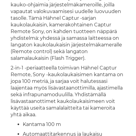
kauko-ohjaimia järjestelmäkameroille, joilla
vapautat valokuvaamisesi uudelle luovuuden
tasolle. Tämä Hähnel Captur -sarjan
kaukolaukaisin, kamerakohtainen Captur
Remote Sony, on kahden tuotteen näppärä
yhdistelmä: yhdessä ja samassa laitteessa on
langaton kaukolaukaisin järjestelmäkameralle
(Remote control) sekä langaton
salamalaukaisin (Flash Trigger).
2-in-1 -periaatteella toimivan Hähnel Captur
Remote, Sony -kaukolaukaisimen kantama on
jopa 100 metriä, ja sarjaa voit halutessasi
laajentaa myös lisävastaanottimilla, ajastimella
sekä infrapunamoduulilla. Yhdistämällä
lisävastaanottimet kaukolaukaisimeen voit
käyttää useita samalalaitteita tai kameroita
yhtä aikaa.
Kantama 100 m
Automaattitarkennus ja laukaisu