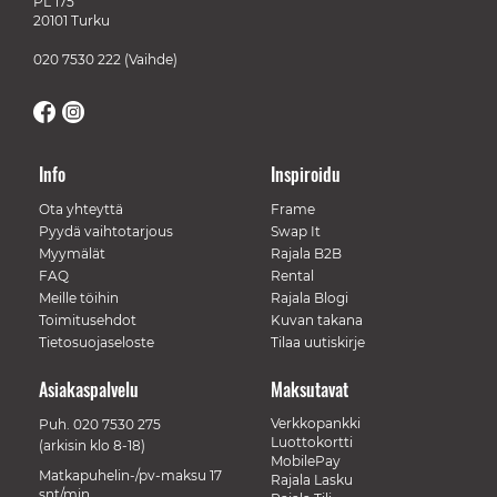
PL 175
20101 Turku
020 7530 222
(Vaihde)
Info
Inspiroidu
Ota yhteyttä
Frame
Pyydä vaihtotarjous
Swap It
Myymälät
Rajala B2B
FAQ
Rental
Meille töihin
Rajala Blogi
Toimitusehdot
Kuvan takana
Tietosuojaseloste
Tilaa uutiskirje
Asiakaspalvelu
Maksutavat
Verkkopankki
Puh.
020 7530 275
Luottokortti
(arkisin klo 8-18)
MobilePay
Matkapuhelin-/pv-maksu 17
Rajala Lasku
snt/min.