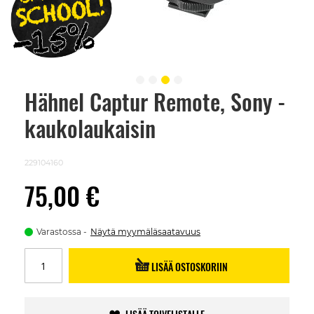
Hähnel Captur Remote, Sony -
Skip
to
kaukolaukaisin
the
beginning
of
the
229104160
images
gallery
75,00 €
Varastossa
Näytä myymäläsaatavuus
LISÄÄ OSTOSKORIIN