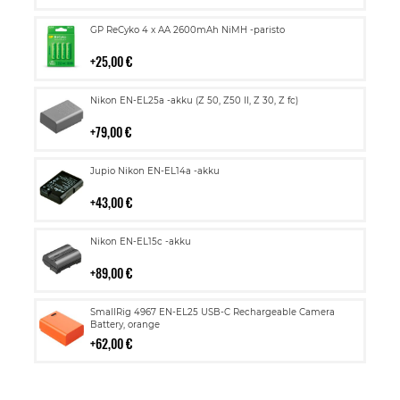
Lisää
GP ReCyko 4 x AA 2600mAh NiMH -paristo
ostoskoriin
25,00 €
Lisää
Nikon EN-EL25a -akku (Z 50, Z50 II, Z 30, Z fc)
ostoskoriin
79,00 €
Lisää
Jupio Nikon EN-EL14a -akku
ostoskoriin
43,00 €
Lisää
Nikon EN-EL15c -akku
ostoskoriin
89,00 €
Lisää
SmallRig 4967 EN-EL25 USB-C Rechargeable Camera
ostoskoriin
Battery, orange
62,00 €