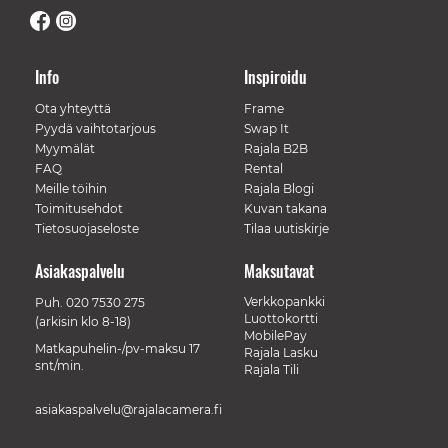
Info
Inspiroidu
Ota yhteyttä
Frame
Pyydä vaihtotarjous
Swap It
Myymälät
Rajala B2B
FAQ
Rental
Meille töihin
Rajala Blogi
Toimitusehdot
Kuvan takana
Tietosuojaseloste
Tilaa uutiskirje
Asiakaspalvelu
Maksutavat
Verkkopankki
Puh.
020 7530 275
Luottokortti
(arkisin klo 8-18)
MobilePay
Matkapuhelin-/pv-maksu 17
Rajala Lasku
snt/min.
Rajala Tili
asiakaspalvelu@rajalacamera.fi