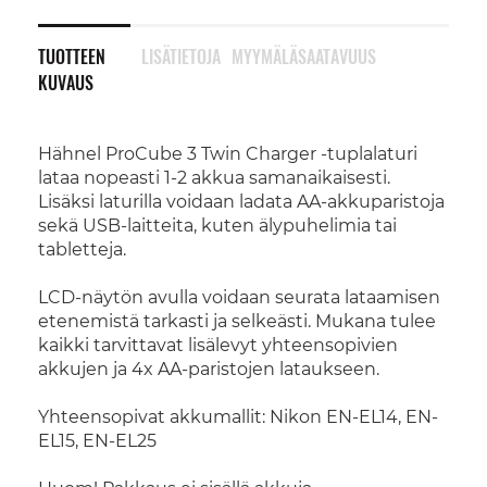
TUOTTEEN
LISÄTIETOJA
MYYMÄLÄSAATAVUUS
KUVAUS
Hähnel ProCube 3 Twin Charger -tuplalaturi
lataa nopeasti 1-2 akkua samanaikaisesti.
Lisäksi laturilla voidaan ladata AA-akkuparistoja
sekä USB-laitteita, kuten älypuhelimia tai
tabletteja.
LCD-näytön avulla voidaan seurata lataamisen
etenemistä tarkasti ja selkeästi. Mukana tulee
kaikki tarvittavat lisälevyt yhteensopivien
akkujen ja 4x AA-paristojen lataukseen.
Yhteensopivat akkumallit: Nikon EN-EL14, EN-
EL15, EN-EL25