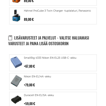
89,00 €
Hähnel ProCube 3 Twin Charger -tuplalaturi, Panasonic
89,00 €
LISÄVARUSTEET JA PALVELUT - VALITSE HALUAMASI
VARUSTEET JA PAINA LISÄÄ OSTOSKORIIN
Lisää
SmallRig 4333 Nikon EN-EL25 USB-C -akku
ostoskoriin
67,00 €
Lisää
Nikon EN-EL14A -akku
ostoskoriin
79,00 €
Lisää
Duracell EN-EL15A -akku
ostoskoriin
59,00 €