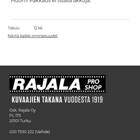
Huom! Pakkaus ei sisällä akkuja.
Takuu
12 kk
Näytä kaikki ominaisuudet
Osk. Rajala Oy
PL 175
20101 Turku
020 7530 222
(Vaihde)