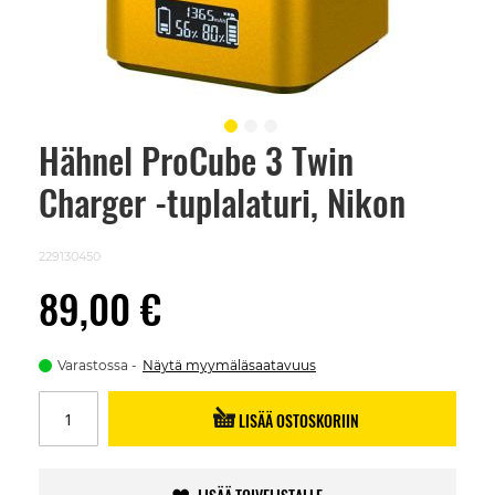
Hähnel ProCube 3 Twin
Skip
to
Charger -tuplalaturi, Nikon
the
beginning
of
the
229130450
images
gallery
89,00 €
Varastossa
Näytä myymäläsaatavuus
LISÄÄ OSTOSKORIIN