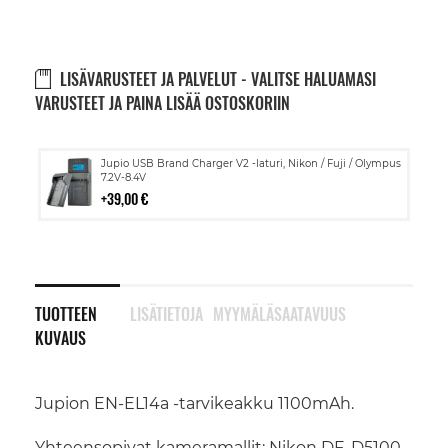
LISÄVARUSTEET JA PALVELUT - VALITSE HALUAMASI
VARUSTEET JA PAINA LISÄÄ OSTOSKORIIN
Lisää
Jupio USB Brand Charger V2 -laturi, Nikon / Fuji / Olympus
ostoskoriin
7.2V-8.4V
39,00 €
TUOTTEEN
LISÄTIETOJA
MYYMÄLÄSAATAVUUS
KUVAUS
Jupion EN-EL14a -tarvikeakku 1100mAh.
Yhteensopivat kameramallit: Nikon DF, D5100,