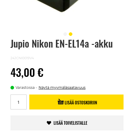
Jupio Nikon EN-EL14a -akku
Skip
to
the
beginning
24JCNI0019V4
of
the
43,00 €
images
gallery
Varastossa
Näytä myymäläsaatavuus
LISÄÄ OSTOSKORIIN
LISÄÄ TOIVELISTALLE