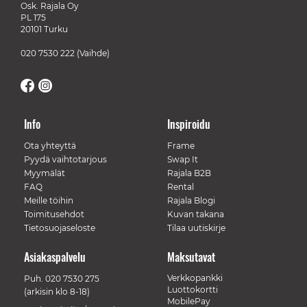
Osk. Rajala Oy
PL 175
20101 Turku
020 7530 222
(Vaihde)
Info
Inspiroidu
Ota yhteyttä
Frame
Pyydä vaihtotarjous
Swap It
Myymälät
Rajala B2B
FAQ
Rental
Meille töihin
Rajala Blogi
Toimitusehdot
Kuvan takana
Tietosuojaseloste
Tilaa uutiskirje
Asiakaspalvelu
Maksutavat
Verkkopankki
Puh.
020 7530 275
Luottokortti
(arkisin klo 8-18)
MobilePay