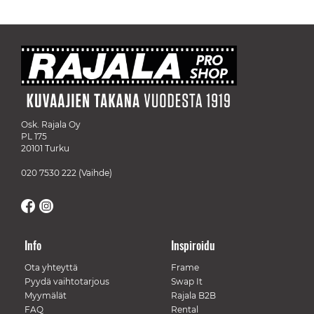
Osk. Rajala Oy
PL 175
20101 Turku
020 7530 222
(Vaihde)
Info
Inspiroidu
Ota yhteyttä
Frame
Pyydä vaihtotarjous
Swap It
Myymälät
Rajala B2B
FAQ
Rental