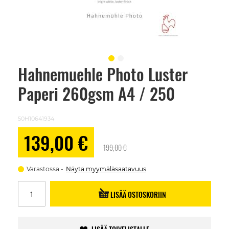
Hahnemuehle Photo Luster
Skip
to
Paperi 260gsm A4 / 250
the
beginning
of
the
50H10641934
images
gallery
Alennushinta
139,00 €
199,00 €
Varastossa
Näytä myymäläsaatavuus
LISÄÄ OSTOSKORIIN