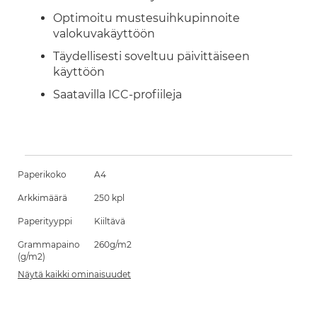
Optimoitu mustesuihkupinnoite
valokuvakäyttöön
Täydellisesti soveltuu päivittäiseen
käyttöön
Saatavilla ICC-profiileja
Paperikoko
A4
Arkkimäärä
250 kpl
Paperityyppi
Kiiltävä
Grammapaino
260g/m2
(g/m2)
Näytä kaikki ominaisuudet