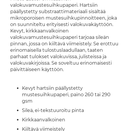
valokuvamustesuihkupaperi. Hartsiin
päällystetty substraattimateriaali sisältää
mikroporoisen mustesuihkupinnoitteen, joka
on suunniteltu erityisesti valokuvakäyttöön.
Kevyt, kirkkaanvalkoinen
valokuvamustesuihkupaperi tarjoaa sileän
pinnan, jossa on kiiltävä viimeistely. Se erottuu
erinomaisella tulostuslaadullaan, taaten
parhaat tulokset valokuvissa, julisteissa ja
valokuvakirjoissa. Se soveltuu erinomaisesti
päivittäiseen käyttöön.
Kevyt hartsiin päällystetty
mustesuihkupaperi, paino 260 tai 290
gsm
Sileä, ei-tekstuuroitu pinta
Kirkkaanvalkoinen
Kiiltävä viimeistely