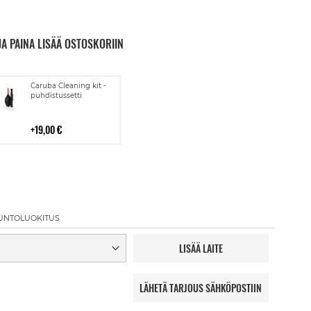
JA PAINA LISÄÄ OSTOSKORIIN
Lisää
Caruba Cleaning kit -
ostoskoriin
puhdistussetti
19,00 €
UNTOLUOKITUS
LISÄÄ LAITE
LÄHETÄ TARJOUS SÄHKÖPOSTIIN