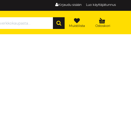
Kirjaudu sisään
Luo käyttäjätunnus
HAE
Muistilista
Ostoskori