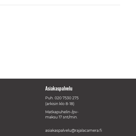
Asiakaspalvelu
Puh.
020 7530 275
(arkisin klo 8-18)
Matkapuhelin-/pv-
maksu 17 snt/min.
asiakaspalvelu@rajalacamera.fi