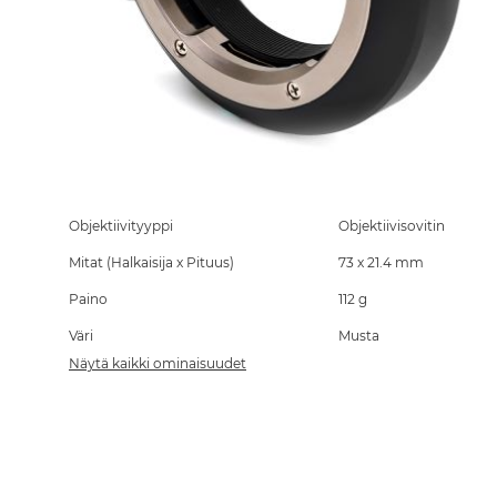
Skip
to
the
Objektiivityyppi
Objektiivisovitin
beginning
Mitat (Halkaisija x Pituus)
73 x 21.4 mm
of
the
Paino
112 g
images
gallery
Väri
Musta
Näytä kaikki ominaisuudet