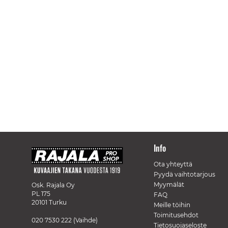
Info
Ota yhteyttä
Pyydä vaihtotarjous
Myymälät
Osk. Rajala Oy
PL 175
FAQ
20101 Turku
Meille töihin
Toimitusehdot
020 7530 222
(Vaihde)
Tietosuojaseloste