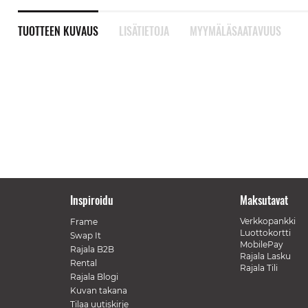
TUOTTEEN KUVAUS
LISÄTIETOJA
MYYMÄLÄSAATAVUUS
Inspiroidu
Maksutavat
Verkkopankki
Frame
Luottokortti
Swap It
MobilePay
Rajala B2B
Rajala Lasku
Rental
Rajala Tili
Rajala Blogi
Kuvan takana
Tilaa uutiskirje