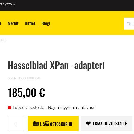
teyttä ››
t
Merkit
Outlet
Blogi
Hae
teri
Hasselblad XPan -adapteri
65CPHB0000003601
185,00 €
Loppu varastosta
Näytä myymäläsaatavuus
LISÄÄ TOIVELISTALLE
LISÄÄ OSTOSKORIIN