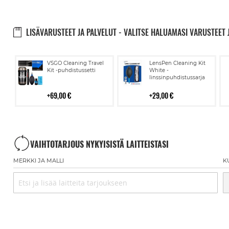
LISÄVARUSTEET JA PALVELUT - VALITSE HALUAMASI VARUSTEET 
Lisää
Lisää
VSGO Cleaning Travel
LensPen Cleaning Kit
ostoskoriin
ostoskoriin
Kit -puhdistussetti
White -
linssinpuhdistussarja
69,00 €
29,00 €
VAIHTOTARJOUS NYKYISISTÄ LAITTEISTASI
MERKKI JA MALLI
K