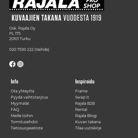
Osk. Rajala Oy
PL 175
20101 Turku
020 7530 222
(Vaihde)
Info
Inspiroidu
Ota yhteyttä
Frame
Pyydä vaihtotarjous
Swap It
Myymälät
Rajala B2B
FAQ
Rental
Meille töihin
Rajala Blogi
Toimitusehdot
Kuvan takana
Tietosuojaseloste
Tilaa uutiskirje