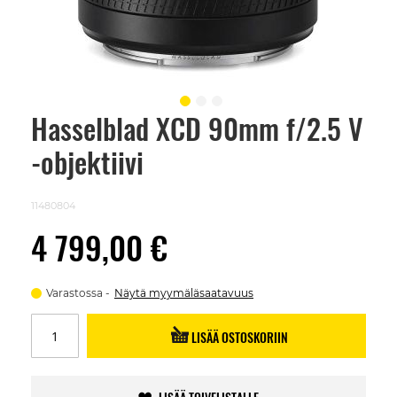
Hasselblad XCD 90mm f/2.5 V
Skip
to
-objektiivi
the
beginning
of
the
11480804
images
gallery
4 799,00 €
Varastossa
Näytä myymäläsaatavuus
LISÄÄ OSTOSKORIIN