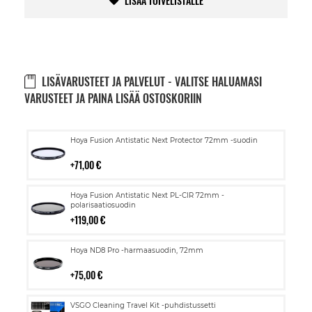
LISÄÄ TOIVELISTALLE
LISÄVARUSTEET JA PALVELUT - VALITSE HALUAMASI
VARUSTEET JA PAINA LISÄÄ OSTOSKORIIN
Lisää
Hoya Fusion Antistatic Next Protector 72mm -suodin
ostoskoriin
71,00 €
Lisää
Hoya Fusion Antistatic Next PL-CIR 72mm -
ostoskoriin
polarisaatiosuodin
119,00 €
Lisää
Hoya ND8 Pro -harmaasuodin, 72mm
ostoskoriin
75,00 €
Lisää
VSGO Cleaning Travel Kit -puhdistussetti