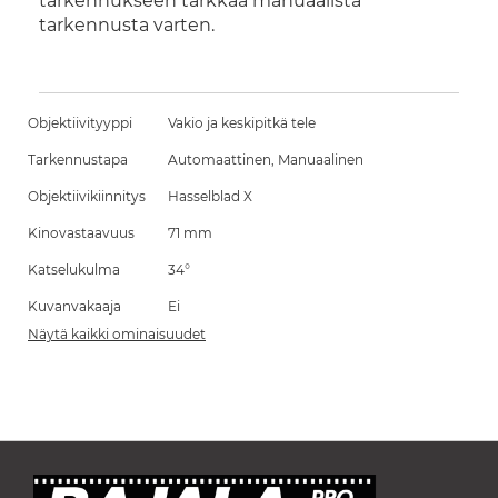
tarkennukseen tarkkaa manuaalista
tarkennusta varten.
Objektiivityyppi
Vakio ja keskipitkä tele
Tarkennustapa
Automaattinen, Manuaalinen
Objektiivikiinnitys
Hasselblad X
Kinovastaavuus
71 mm
Katselukulma
34°
Kuvanvakaaja
Ei
Näytä kaikki ominaisuudet