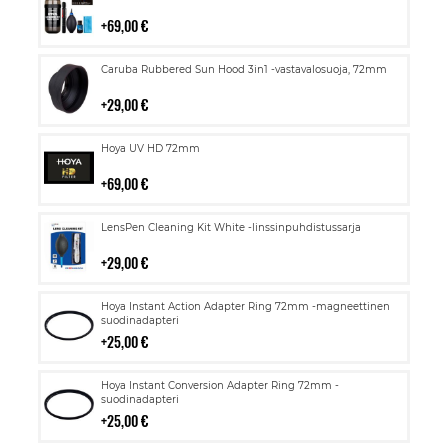
ostoskoriin
69,00 €
Lisää
Caruba Rubbered Sun Hood 3in1 -vastavalosuoja, 72mm
ostoskoriin
29,00 €
Lisää
Hoya UV HD 72mm
ostoskoriin
69,00 €
Lisää
LensPen Cleaning Kit White -linssinpuhdistussarja
ostoskoriin
29,00 €
Lisää
Hoya Instant Action Adapter Ring 72mm -magneettinen
ostoskoriin
suodinadapteri
25,00 €
Lisää
Hoya Instant Conversion Adapter Ring 72mm -
ostoskoriin
suodinadapteri
25,00 €