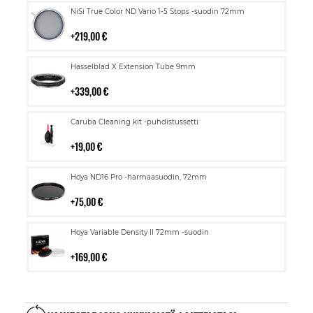
Lisää
NiSi True Color ND Vario 1-5 Stops -suodin 72mm
ostoskoriin
219,00 €
Lisää
Hasselblad X Extension Tube 9mm
ostoskoriin
339,00 €
Lisää
Caruba Cleaning kit -puhdistussetti
ostoskoriin
19,00 €
Lisää
Hoya ND16 Pro -harmaasuodin, 72mm
ostoskoriin
75,00 €
Lisää
Hoya Variable Density II 72mm -suodin
ostoskoriin
169,00 €