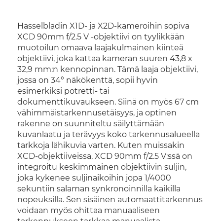
Hasselbladin X1D- ja X2D-kameroihin sopiva
XCD 90mm f/2.5 V -objektiivi on tyylikkään
muotoilun omaava laajakulmainen kiinteä
objektiivi, joka kattaa kameran suuren 43,8 x
32,9 mm:n kennopinnan. Tämä laaja objektiivi,
jossa on 34° näkökenttä, sopii hyvin
esimerkiksi potretti- tai
dokumenttikuvaukseen. Siinä on myös 67 cm
vähimmäistarkennusetäisyys, ja optinen
rakenne on suunniteltu säilyttämään
kuvanlaatu ja terävyys koko tarkennusalueella
tarkkoja lähikuvia varten. Kuten muissakin
XCD-objektiiveissa, XCD 90mm f/2.5 V:ssä on
integroitu keskimmäinen objektiivin suljin,
joka kykenee suljinaikoihin jopa 1/4000
sekuntiin salaman synkronoinnilla kaikilla
nopeuksilla. Sen sisäinen automaattitarkennus
voidaan myös ohittaa manuaaliseen