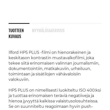
TUOTTEEN
MYYMÄLÄSAATAVUUS
KUVAUS
Ilford HP5 PLUS -filmi on hienorakeinen ja
keskitason kontrastin mustavalkofilmi, joka
tekee siitä erinomaisen valinnan journalismiin,
dokumentointiin, matkakuviin, urheiluun,
toimintaan ja sisätilojen vähävaloisiin
valokuviin.
HP5 PLUS on nimellisesti luokiteltu ISO 400:ksi
ja tuottaa erinomaisen teräviä negatiiveja ja
hienoa jyvyyttä kaikissa valaistusolosuhteissa.
Se on suunniteltu reagoimaan hyvin push-