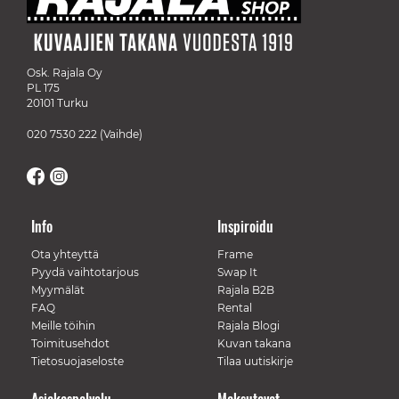
Osk. Rajala Oy
PL 175
20101 Turku
020 7530 222
(Vaihde)
Info
Inspiroidu
Ota yhteyttä
Frame
Pyydä vaihtotarjous
Swap It
Myymälät
Rajala B2B
FAQ
Rental
Meille töihin
Rajala Blogi
Toimitusehdot
Kuvan takana
Tietosuojaseloste
Tilaa uutiskirje