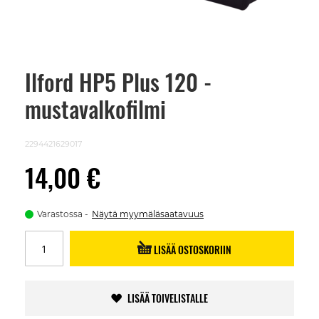
Ilford HP5 Plus 120 -
Skip
to
mustavalkofilmi
the
beginning
of
the
2294421629017
images
gallery
14,00 €
Varastossa
Näytä myymäläsaatavuus
LISÄÄ OSTOSKORIIN
LISÄÄ TOIVELISTALLE