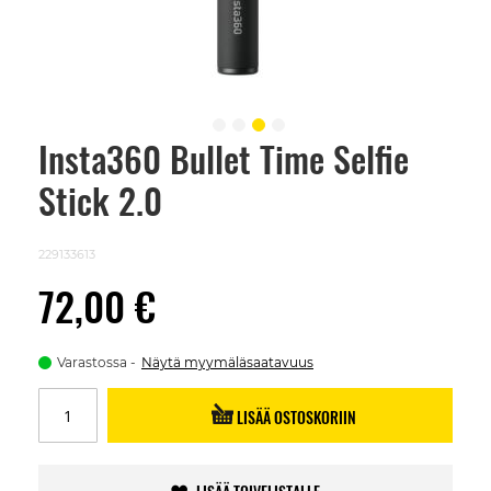
Insta360 Bullet Time Selfie
Skip
to
Stick 2.0
the
beginning
of
the
229133613
images
gallery
72,00 €
Varastossa
Näytä myymäläsaatavuus
LISÄÄ OSTOSKORIIN