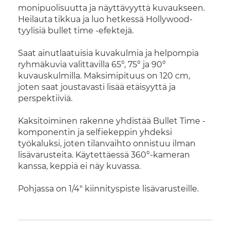
monipuolisuutta ja näyttävyyttä kuvaukseen.
Heilauta tikkua ja luo hetkessä Hollywood-
tyylisiä bullet time -efektejä.
Saat ainutlaatuisia kuvakulmia ja helpompia
ryhmäkuvia valittavilla
65°, 75° ja 90°
kuvauskulmilla. Maksimipituus on
120 cm
,
joten saat joustavasti lisää etäisyyttä ja
perspektiiviä.
Kaksitoiminen rakenne yhdistää
Bullet Time -
komponentin ja selfiekeppin
yhdeksi
työkaluksi, joten tilanvaihto onnistuu ilman
lisävarusteita. Käytettäessä 360°-kameran
kanssa, keppiä ei näy kuvassa.
Pohjassa on
1/4" kiinnityspiste
lisävarusteille.