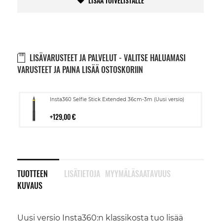
LISÄÄ TOIVELISTALLE
LISÄVARUSTEET JA PALVELUT - VALITSE HALUAMASI
VARUSTEET JA PAINA LISÄÄ OSTOSKORIIN
Lisää
Insta360 Selfie Stick Extended 36cm-3m (Uusi versio)
ostoskoriin
129,00 €
TUOTTEEN
LISÄTIETOJA
MYYMÄLÄSAATAVUUS
KUVAUS
Uusi versio Insta360:n klassikosta tuo lisää