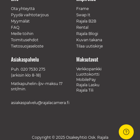
Ota yhteyttä
Frame
Pyydä vaihtotarjous
Swap It
Myymälät
Rajala B2B
FAQ
Rental
Meille töihin
Rajala Blogi
Toimitusehdot
Kuvan takana
Tietosuojaseloste
Tilaa uutiskirje
Asiakaspalvelu
Maksutavat
Verkkopankki
Puh.
020 7530 275
Luottokortti
(arkisin klo 8-18)
MobilePay
Matkapuhelin-/pv-maksu 17
Rajala Lasku
snt/min.
Rajala Tili
asiakaspalvelu@rajalacamera.fi
Copyright © 2025 Osakeyhtiö Osk. Rajala