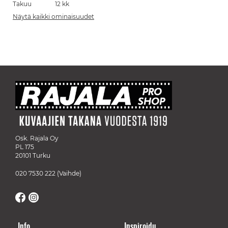
Takuu
12 kk
Näytä kaikki ominaisuudet
Osk. Rajala Oy
PL 175
20101 Turku
020 7530 222
(Vaihde)
Info
Inspiroidu