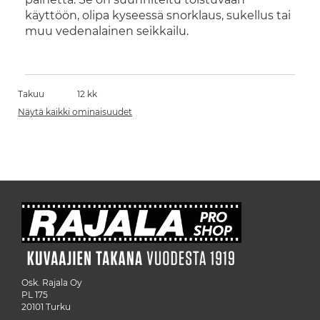
käyttöön, olipa kyseessä snorklaus, sukellus tai
muu vedenalainen seikkailu.
Takuu
12 kk
Näytä kaikki ominaisuudet
Osk. Rajala Oy
PL 175
20101 Turku