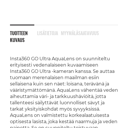
TUOTTEEN
LISÄTIETOJA
MYYMÄLÄSAATAVUUS
KUVAUS
Insta360 GO Ultra AquaLens on suunniteltu
erityisesti vedenalaiseen kuvaamiseen
Insta360 GO Ultra -kameran kanssa. Se auttaa
tuomaan merenalaisen maailman esiin
sellaisena kuin sen näet: loisana, terävänä ja
vääristymättömänä. AquaLens vähentää veden
aiheuttamia väri- ja tarkkuushäviöitä, jotta
tallenteesi säilyttävät luonnolliset sävyt ja
tarkat yksityiskohdat myös syvyyksissä.
AquaLens on valmistettu korkealaatuisesta
optisesta lasista, joka kestää naarmuja ja veden
painetta. Se on suunniteltu toistuvaan