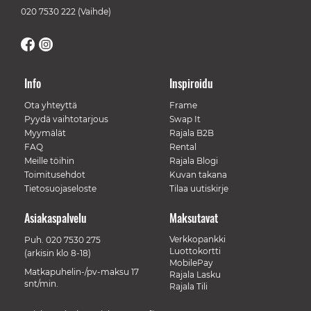
020 7530 222
(Vaihde)
Info
Inspiroidu
Ota yhteyttä
Frame
Pyydä vaihtotarjous
Swap It
Myymälät
Rajala B2B
FAQ
Rental
Meille töihin
Rajala Blogi
Toimitusehdot
Kuvan takana
Tietosuojaseloste
Tilaa uutiskirje
Asiakaspalvelu
Maksutavat
Verkkopankki
Puh.
020 7530 275
Luottokortti
(arkisin klo 8-18)
MobilePay
Matkapuhelin-/pv-maksu 17
Rajala Lasku
snt/min.
Rajala Tili