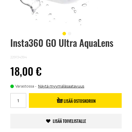
Insta360 GO Ultra AquaLens
Skip
to
the
beginning
229134394
of
the
18,00 €
images
gallery
Varastossa
Näytä myymäläsaatavuus
LISÄÄ OSTOSKORIIN
LISÄÄ TOIVELISTALLE