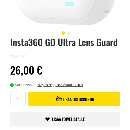
Insta360 GO Ultra Lens Guard
Skip
to
the
beginning
229134393
of
the
26,00 €
images
gallery
Varastossa
Näytä myymäläsaatavuus
LISÄÄ OSTOSKORIIN
LISÄÄ TOIVELISTALLE