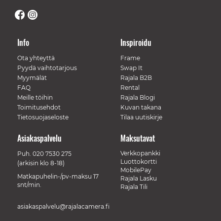
Info
Inspiroidu
Ota yhteyttä
Frame
Pyydä vaihtotarjous
Swap It
Myymälät
Rajala B2B
FAQ
Rental
Meille töihin
Rajala Blogi
Toimitusehdot
Kuvan takana
Tietosuojaseloste
Tilaa uutiskirje
Asiakaspalvelu
Maksutavat
Verkkopankki
Puh.
020 7530 275
Luottokortti
(arkisin klo 8-18)
MobilePay
Matkapuhelin-/pv-maksu 17
Rajala Lasku
snt/min.
Rajala Tili
asiakaspalvelu@rajalacamera.fi