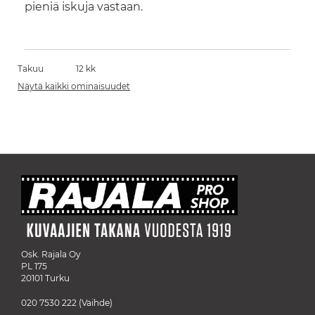
pieniä iskuja vastaan.
Takuu
12 kk
Näytä kaikki ominaisuudet
Osk. Rajala Oy
PL 175
20101 Turku
020 7530 222
(Vaihde)