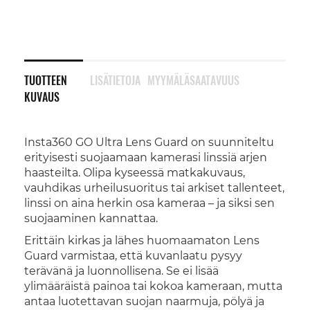
TUOTTEEN
LISÄTIETOJA
MYYMÄLÄSAATAVUUS
KUVAUS
Insta360 GO Ultra Lens Guard on suunniteltu
erityisesti suojaamaan kamerasi linssiä arjen
haasteilta. Olipa kyseessä matkakuvaus,
vauhdikas urheilusuoritus tai arkiset tallenteet,
linssi on aina herkin osa kameraa – ja siksi sen
suojaaminen kannattaa.
Erittäin kirkas ja lähes huomaamaton Lens
Guard varmistaa, että kuvanlaatu pysyy
terävänä ja luonnollisena. Se ei lisää
ylimääräistä painoa tai kokoa kameraan, mutta
antaa luotettavan suojan naarmuja, pölyä ja