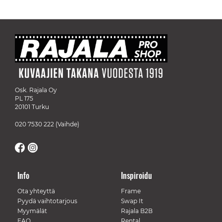
Osk. Rajala Oy
PL 175
20101 Turku
020 7530 222
(Vaihde)
Info
Inspiroidu
Ota yhteyttä
Frame
Pyydä vaihtotarjous
Swap It
Myymälät
Rajala B2B
FAQ
Rental