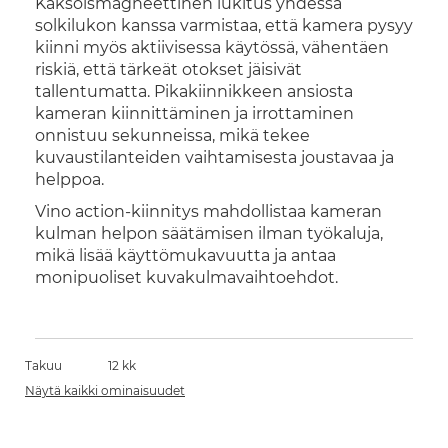
Kaksoismagneettinen lukitus yhdessä
solkilukon kanssa varmistaa, että kamera pysyy
kiinni myös aktiivisessa käytössä, vähentäen
riskiä, että tärkeät otokset jäisivät
tallentumatta. Pikakiinnikkeen ansiosta
kameran kiinnittäminen ja irrottaminen
onnistuu sekunneissa, mikä tekee
kuvaustilanteiden vaihtamisesta joustavaa ja
helppoa.
Vino action-kiinnitys mahdollistaa kameran
kulman helpon säätämisen ilman työkaluja,
mikä lisää käyttömukavuutta ja antaa
monipuoliset kuvakulmavaihtoehdot.
Takuu
12 kk
Näytä kaikki ominaisuudet