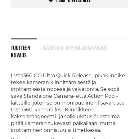
LISÄÄ TOIVELISTALLE
TUOTTEEN
LISÄTIETOJA
MYYMÄLÄSAATAVUUS
KUVAUS
Insta360 GO Ultra Quick Release -pikakiinnike
tekee kameran kiinnittämisestä ja
irrottamisesta nopeaa ja vaivatonta. Se sopii
sekä Standalone Camera- että Action Pod -
laitteille, joten se on monipuolinen lisävaruste
Insta360-kamerallesi. Kiinnikkeen
kaksoismagneetti- ja solkilukitusjärjestelmä
pitää kameran tukevasti paikallaan, mutta
irrottaminen onnistuu silti hetkessä.