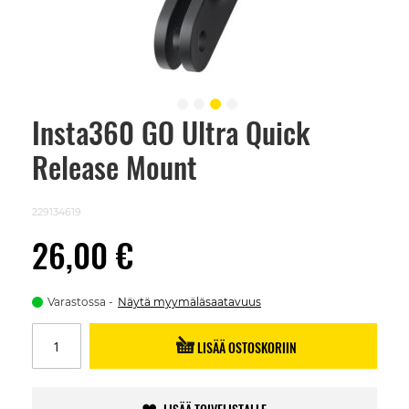
Insta360 GO Ultra Quick
Skip
to
Release Mount
the
beginning
of
the
229134619
images
gallery
26,00 €
Varastossa
Näytä myymäläsaatavuus
LISÄÄ OSTOSKORIIN