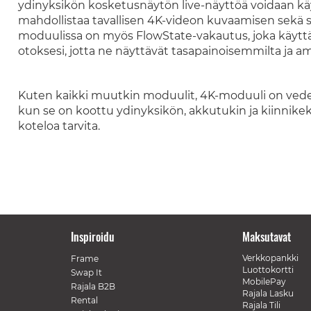
ydinyksikön kosketusnäytön live-näyttöä voidaan kä
mahdollistaa tavallisen 4K-videon kuvaamisen sekä se
moduulissa on myös FlowState-vakautus, joka käyt
otoksesi, jotta ne näyttävät tasapainoisemmilta ja 
Kuten kaikki muutkin moduulit, 4K-moduuli on veden
kun se on koottu ydinyksikön, akkutukin ja kiinnikek
koteloa tarvita.
Inspiroidu
Maksutavat
Verkkopankki
Frame
Luottokortti
Swap It
MobilePay
Rajala B2B
Rajala Lasku
Rental
Rajala Tili