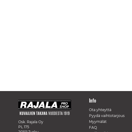
Info
Ota yhteyttä
Pyydä vaihtotarjous
Myymälät
Osk. Rajala Oy
PL 175
FAQ
20101 Turku