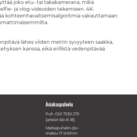
yttää joko etu- tai takakamerana, mikä
lfie- ja vlog-videoiden tekemisen. 4K-
tää kohteenhavaitsemisalgoritmia vakauttamaan
ammattimaisemmilta.
pitävä lähes viiden metrin syvyyteen saakka,
ehyksen kanssa, eikä erillistä vedenpitävää
Asiakaspalvelu
Puh.
020 7530 275
(arkisin klo 8-18)
Matkapuhelin-/pv-
maksu 17 snt/min.