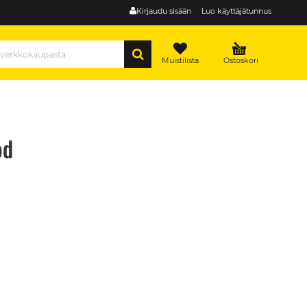
Kirjaudu sisään
Luo käyttäjätunnus
HAE
Muistilista
Ostoskori
od