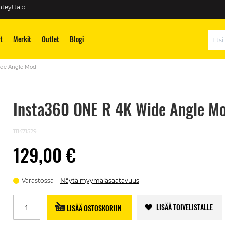
teyttä ››
t
Merkit
Outlet
Blogi
Hae
ide Angle Mod
Insta360 ONE R 4K Wide Angle M
111471529
129,00 €
Varastossa
Näytä myymäläsaatavuus
LISÄÄ TOIVELISTALLE
LISÄÄ OSTOSKORIIN