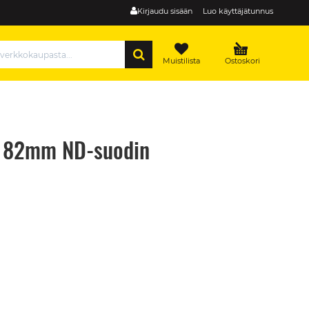
Kirjaudu sisään
Luo käyttäjätunnus
HAE
Muistilista
Ostoskori
ty 82mm ND-suodin