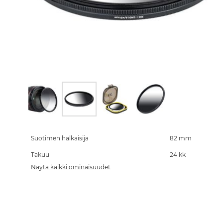
Skip
to
the
Suotimen halkaisija
82 mm
beginning
Takuu
24 kk
of
the
Näytä kaikki ominaisuudet
images
gallery