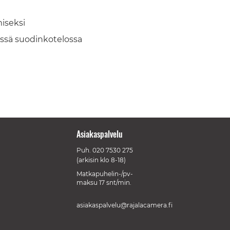
iseksi
ssä suodinkotelossa
Asiakaspalvelu
Puh.
020 7530 275
(arkisin klo 8-18)
Matkapuhelin-/pv-
maksu 17 snt/min.
asiakaspalvelu@rajalacamera.fi