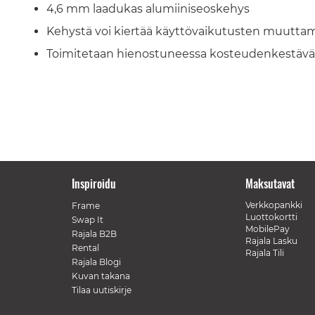
4,6 mm laadukas alumiiniseoskehys
Kehystä voi kiertää käyttövaikutusten muuttam
Toimitetaan hienostuneessa kosteudenkestävä
Inspiroidu
Maksutavat
Verkkopankki
Frame
Luottokortti
Swap It
MobilePay
Rajala B2B
Rajala Lasku
Rental
Rajala Tili
Rajala Blogi
Kuvan takana
Tilaa uutiskirje