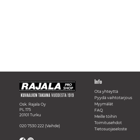
Info
Ota yhteyttä
Pyydä vaihtotarjous
Myymälät
Osk. Rajala Oy
PL 175
FAQ
20101 Turku
Meille töihin
Toimitusehdot
020 7530 222
(Vaihde)
Tietosuojaseloste