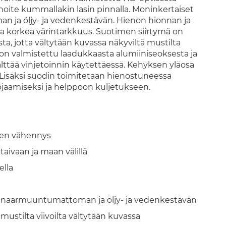
innoite kummallakin lasin pinnalla. Moninkertaiset
 ja öljy- ja vedenkestävän. Hienon hionnan ja
ja korkea värintarkkuus. Suotimen siirtymä on
a, jotta vältytään kuvassa näkyviltä mustilta
s on valmistettu laadukkaasta alumiiniseoksesta ja
lttää vinjetoinnin käytettäessä. Kehyksen yläosa
Lisäksi suodin toimitetaan hienostuneessa
aamiseksi ja helppoon kuljetukseen.
sen vähennys
 taivaan ja maan välillä
ella
a naarmuuntumattoman ja öljy- ja vedenkestävän
ustilta viivoilta vältytään kuvassa