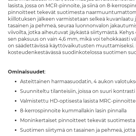
lasista, jossa on MCR-pinnoite, ja siinä on 8-kerrosp
pinnoitteet tekevät suotimesta naarmuuntumattoman
kiillotuksen jälkeen varmistetaan selkeä kuvanlaatu 
tasainen ja pehmeä, seuraa luonnonvalon jakautumist
viivoilta, jotka aiheutuvat jäykästä siirtymästä. Kehy
sen paksuus on vain 4,6 mm, mikä voi tehokkaasti vä
on säädettävissä käyttövaikutusten muuttamiseksi. 
kosteudenkestävässä suodinkotelossa suotimen suoj
Ominaisuudet
:
Asteittainen harmaasuodatin, 4 aukon valotuk
Suunniteltu tilanteisiin, joissa on suuri kontrasti
Valmistettu HD-optisesta lasista MRC-pinnoitte
8-kerrospinnoite kummallakin lasin pinnalla
Moninkertaiset pinnoitteet tekevät suotimest
Suotimen siirtymä on tasainen ja pehmeä, jotta m