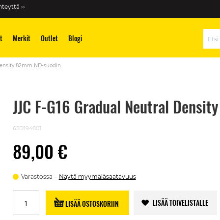
teyttä ››
t
Merkit
Outlet
Blogi
Hae
 Density 82mm ND-suodin
JJC F-G16 Gradual Neutral Densi
65D194801
89,00 €
Varastossa
Näytä myymäläsaatavuus
LISÄÄ TOIVELISTALLE
LISÄÄ OSTOSKORIIN