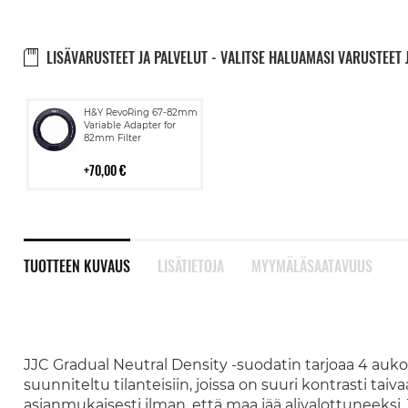
LISÄVARUSTEET JA PALVELUT - VALITSE HALUAMASI VARUSTEET 
Lisää
H&Y RevoRing 67-82mm
ostoskoriin
Variable Adapter for
82mm Filter
70,00 €
TUOTTEEN KUVAUS
LISÄTIETOJA
MYYMÄLÄSAATAVUUS
JJC Gradual Neutral Density -suodatin tarjoaa 4 auko
suunniteltu tilanteisiin, joissa on suuri kontrasti taiva
asianmukaisesti ilman, että maa jää alivalottuneeks