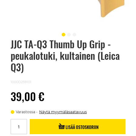
JJC TA-Q3 Thumb Up Grip -
Skip
to
peukalotuki, kultainen (Leica
the
beginning
of
Q3)
the
images
gallery
1000D259101
39,00 €
Varastossa
Näytä myymäläsaatavuus
LISÄÄ OSTOSKORIIN