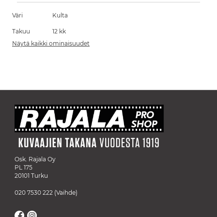
Väri
Kulta
Takuu
12 kk
Näytä kaikki ominaisuudet
Osk. Rajala Oy
PL 175
20101 Turku
020 7530 222
(Vaihde)