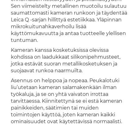
Sen viimeistelty metallinen muotoilu sulautuu
saumattomasti kameran runkoon ja täydentää
Leica Q -sarjan hillittyä estetiikkaa. Yläpinnan
mikrokuitunahkaverhoilu lisää
käyttömukavuutta ja antaa tuotteelle ylellisen
tuntuman.
Kameran kanssa kosketuksissa olevissa
kohdissa on laadukkaat silikonipehmusteet,
jotka estävät suoran metallikosketuksen ja
suojaavat runkoa naarmuilta.
Asennus on helppoa ja nopeaa. Peukalotuki
liu’utetaan kameran salamakenkään ilman
työkaluja, ja se on yhtä vaivaton irrottaa
tarvittaessa. Kiinnitettynä se ei estä kameran
painikkeiden, säätimien tai muiden
toimintojen käyttöä, joten kameran kaikki
ominaisuudet ovat käytettävissä normaalisti.