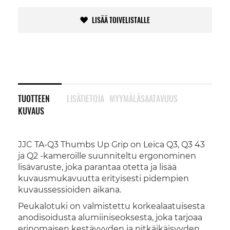
LISÄÄ TOIVELISTALLE
TUOTTEEN
LISÄTIETOJA
MYYMÄLÄSAATAVUUS
KUVAUS
JJC TA-Q3 Thumbs Up Grip on Leica Q3, Q3 43
ja Q2 -kameroille suunniteltu ergonominen
lisävaruste, joka parantaa otetta ja lisää
kuvausmukavuutta erityisesti pidempien
kuvaussessioiden aikana.
Peukalotuki on valmistettu korkealaatuisesta
anodisoidusta alumiiniseoksesta, joka tarjoaa
erinomaisen kestävyyden ja pitkäikäisyyden.