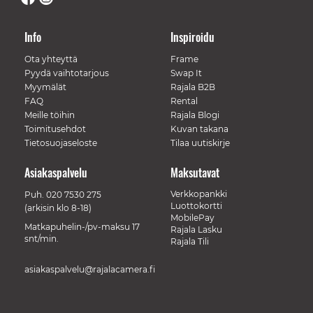
Info
Inspiroidu
Ota yhteyttä
Frame
Pyydä vaihtotarjous
Swap It
Myymälät
Rajala B2B
FAQ
Rental
Meille töihin
Rajala Blogi
Toimitusehdot
Kuvan takana
Tietosuojaseloste
Tilaa uutiskirje
Asiakaspalvelu
Maksutavat
Verkkopankki
Puh.
020 7530 275
Luottokortti
(arkisin klo 8-18)
MobilePay
Matkapuhelin-/pv-maksu 17
Rajala Lasku
snt/min.
Rajala Tili
asiakaspalvelu@rajalacamera.fi