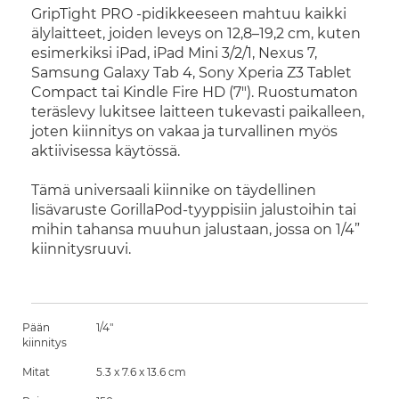
GripTight PRO -pidikkeeseen mahtuu kaikki
älylaitteet, joiden leveys on 12,8–19,2 cm, kuten
esimerkiksi iPad, iPad Mini 3/2/1, Nexus 7,
Samsung Galaxy Tab 4, Sony Xperia Z3 Tablet
Compact tai Kindle Fire HD (7"). Ruostumaton
teräslevy lukitsee laitteen tukevasti paikalleen,
joten kiinnitys on vakaa ja turvallinen myös
aktiivisessa käytössä.
Tämä universaali kiinnike on täydellinen
lisävaruste GorillaPod-tyyppisiin jalustoihin tai
mihin tahansa muuhun jalustaan, jossa on 1/4”
kiinnitysruuvi.
Pään
1/4"
kiinnitys
Mitat
5.3 x 7.6 x 13.6 cm