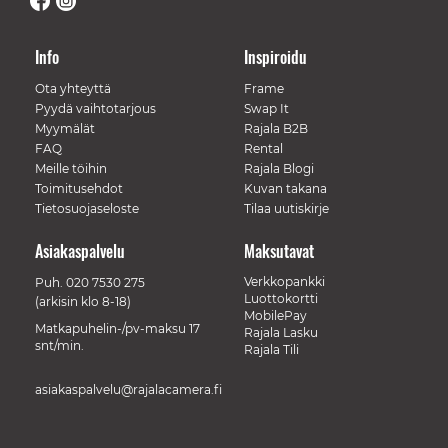
Info
Inspiroidu
Ota yhteyttä
Frame
Pyydä vaihtotarjous
Swap It
Myymälät
Rajala B2B
FAQ
Rental
Meille töihin
Rajala Blogi
Toimitusehdot
Kuvan takana
Tietosuojaseloste
Tilaa uutiskirje
Asiakaspalvelu
Maksutavat
Verkkopankki
Puh.
020 7530 275
Luottokortti
(arkisin klo 8-18)
MobilePay
Matkapuhelin-/pv-maksu 17
Rajala Lasku
snt/min.
Rajala Tili
asiakaspalvelu@rajalacamera.fi