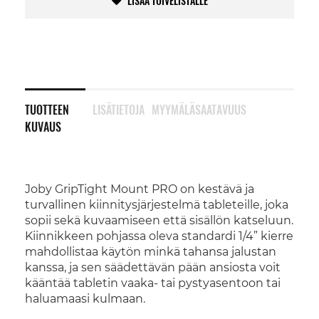
LISÄÄ TOIVELISTALLE
TUOTTEEN
LISÄTIETOJA
MYYMÄLÄSAATAVUUS
KUVAUS
Joby GripTight Mount PRO on kestävä ja
turvallinen kiinnitysjärjestelmä tableteille, joka
sopii sekä kuvaamiseen että sisällön katseluun.
Kiinnikkeen pohjassa oleva standardi 1/4” kierre
mahdollistaa käytön minkä tahansa jalustan
kanssa, ja sen säädettävän pään ansiosta voit
kääntää tabletin vaaka- tai pystyasentoon tai
haluamaasi kulmaan.