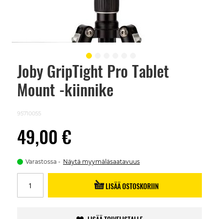
Joby GripTight Pro Tablet
Skip
to
Mount -kiinnike
the
beginning
of
the
95710055
images
gallery
49,00 €
Varastossa
Näytä myymäläsaatavuus
LISÄÄ OSTOSKORIIN