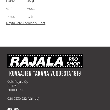
Paino
150 g
Väri
Musta
Takuu
24 kk
Näytä kaikki ominaisuudet
Osk. Rajala Oy
PL 175
20101 Turku
020 7530 222
(Vaihde)