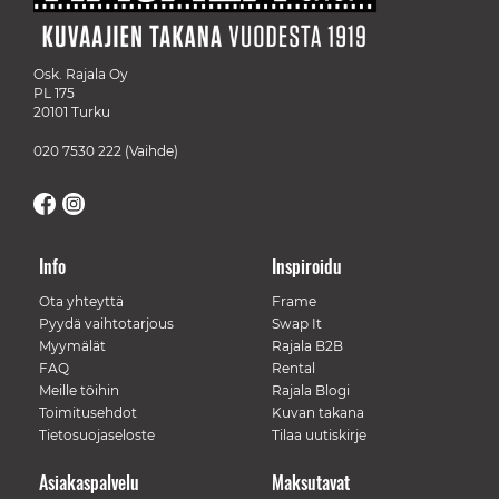
Osk. Rajala Oy
PL 175
20101 Turku
020 7530 222
(Vaihde)
Info
Inspiroidu
Ota yhteyttä
Frame
Pyydä vaihtotarjous
Swap It
Myymälät
Rajala B2B
FAQ
Rental
Meille töihin
Rajala Blogi
Toimitusehdot
Kuvan takana
Tietosuojaseloste
Tilaa uutiskirje
Asiakaspalvelu
Maksutavat