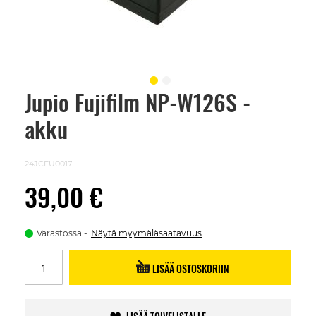
Jupio Fujifilm NP-W126S -
Skip
to
akku
the
beginning
of
the
24JCFU0017
images
gallery
39,00 €
Varastossa
Näytä myymäläsaatavuus
LISÄÄ OSTOSKORIIN