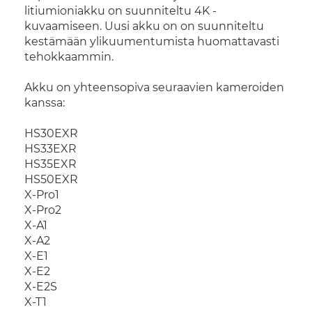
litiumioniakku on suunniteltu 4K -
kuvaamiseen. Uusi akku on on suunniteltu
kestämään ylikuumentumista huomattavasti
tehokkaammin.
Akku on yhteensopiva seuraavien kameroiden
kanssa:
HS30EXR
HS33EXR
HS35EXR
HS50EXR
X-Pro1
X-Pro2
X-A1
X-A2
X-E1
X-E2
X-E2S
X-T1