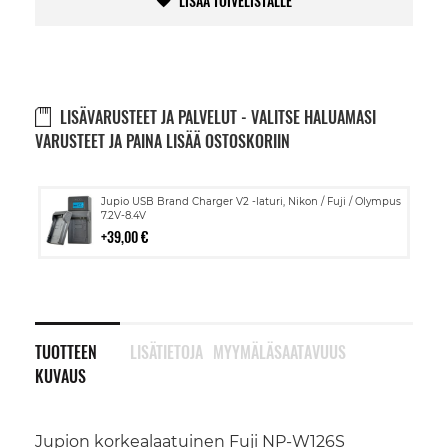
LISÄÄ TOIVELISTALLE
LISÄVARUSTEET JA PALVELUT - VALITSE HALUAMASI
VARUSTEET JA PAINA LISÄÄ OSTOSKORIIN
Lisää
Jupio USB Brand Charger V2 -laturi, Nikon / Fuji / Olympus
ostoskoriin
7.2V-8.4V
39,00 €
TUOTTEEN
LISÄTIETOJA
MYYMÄLÄSAATAVUUS
KUVAUS
Jupion korkealaatuinen Fuji NP-W126S