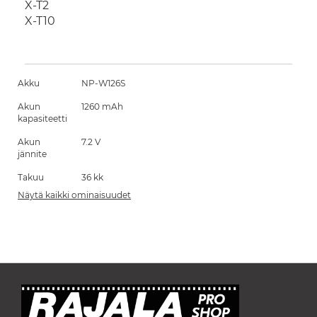
X-T2
X-T10
Akku
NP-W126S
Akun
1260 mAh
kapasiteetti
Akun
7.2 V
jännite
Takuu
36 kk
Näytä kaikki ominaisuudet