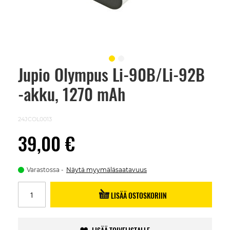
Jupio Olympus Li-90B/Li-92B
Skip
to
-akku, 1270 mAh
the
beginning
of
the
24JCOL0013
images
gallery
39,00 €
Varastossa
Näytä myymäläsaatavuus
LISÄÄ OSTOSKORIIN