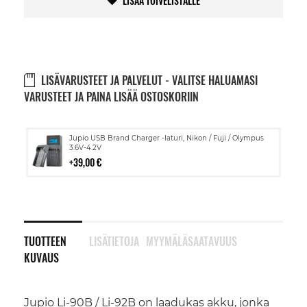
LISÄÄ TOIVELISTALLE
LISÄVARUSTEET JA PALVELUT - VALITSE HALUAMASI
VARUSTEET JA PAINA LISÄÄ OSTOSKORIIN
Lisää
Jupio USB Brand Charger -laturi, Nikon / Fuji / Olympus
ostoskoriin
3.6V-4.2V
39,00 €
TUOTTEEN
LISÄTIETOJA
MYYMÄLÄSAATAVUUS
KUVAUS
Jupio Li-90B / Li-92B on laadukas akku, jonka