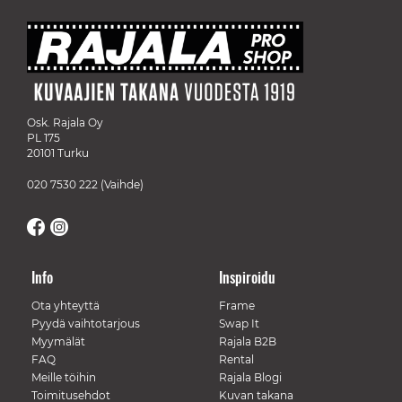
Osk. Rajala Oy
PL 175
20101 Turku
020 7530 222
(Vaihde)
Info
Inspiroidu
Ota yhteyttä
Frame
Pyydä vaihtotarjous
Swap It
Myymälät
Rajala B2B
FAQ
Rental
Meille töihin
Rajala Blogi
Toimitusehdot
Kuvan takana