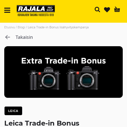
H
Etusivu
Blogi
Leica Trade-in Bonus lisähyvityskampanja
Takaisin
LEICA
Leica Trade-in Bonus