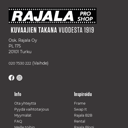
Osk. Rajala Oy
PL 175
20101 Turku
(Vaihde)
020 7530 222
Info
Inspiroidu
Ota yhteyttä
Frame
Pyydä vaihtotarjous
Swap It
Myymälät
Rajala B2B
FAQ
Rental
Meille töihin
Rajala Blogi