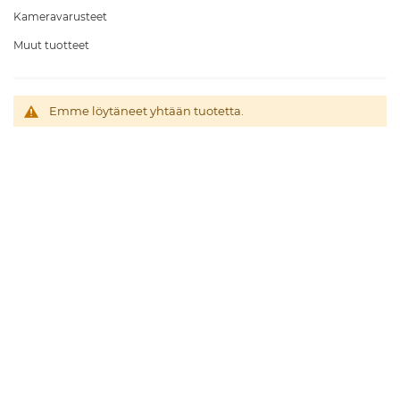
Kameravarusteet
Muut tuotteet
Emme löytäneet yhtään tuotetta.