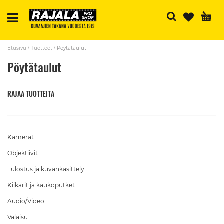
H
Etusivu
Tuotteet
Pöytätaulut
Pöytätaulut
RAJAA TUOTTEITA
Kamerat
Objektiivit
Tulostus ja kuvankäsittely
Kiikarit ja kaukoputket
Audio/Video
Valaisu