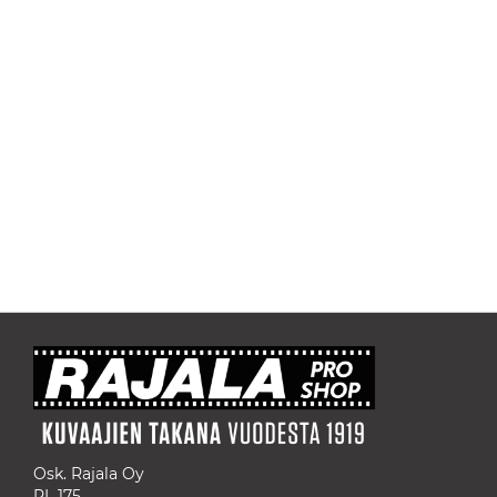
Osk. Rajala Oy
PL 175