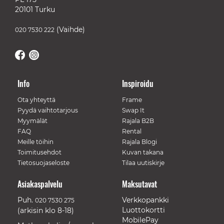
20101 Turku
(Vaihde)
020 7530 222
Info
Inspiroidu
Ota yhteyttä
Frame
Pyydä vaihtotarjous
Swap It
Myymälät
Rajala B2B
FAQ
Rental
Meille töihin
Rajala Blogi
Toimitusehdot
Kuvan takana
Tietosuojaseloste
Tilaa uutiskirje
Asiakaspalvelu
Maksutavat
Puh.
Verkkopankki
020 7530 275
Luottokortti
(arkisin klo 8-18)
MobilePay