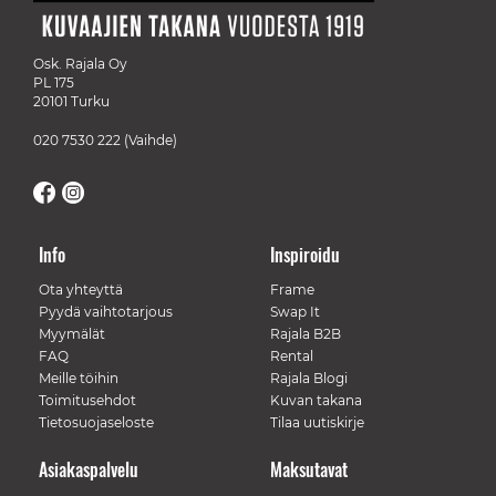
Osk. Rajala Oy
PL 175
20101 Turku
020 7530 222
(Vaihde)
Info
Inspiroidu
Ota yhteyttä
Frame
Pyydä vaihtotarjous
Swap It
Myymälät
Rajala B2B
FAQ
Rental
Meille töihin
Rajala Blogi
Toimitusehdot
Kuvan takana
Tietosuojaseloste
Tilaa uutiskirje
Asiakaspalvelu
Maksutavat