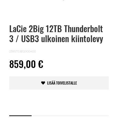
LaCie 2Big 12TB Thunderbolt
Skip
to
3 / USB3 ulkoinen kiintolevy
the
beginning
of
the
239STGB12000400
images
gallery
859,00 €
LISÄÄ TOIVELISTALLE