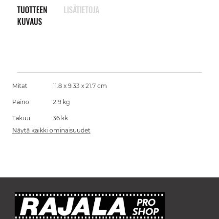
TUOTTEEN
LISÄTIETOJA
KUVAUS
Mitat
11.8 x 9.33 x 21.7 cm
Paino
2.9 kg
Takuu
36 kk
Näytä kaikki ominaisuudet