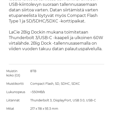
USB-kiintolevyn suoraan tallennusasemaan
datan siirtoa varten. Datan siirtämistä varten
etupaneelista löytyvät myös Compact Flash
Type 1 ja SD/SDHC/SDXC -korttipaikat.
LaCie 2Big Dockin mukana toimitetaan
Thunderbolt 3/USB-C -kaapeli ja ulkoinen 60W
virtalähde. 2Big Dock -tallennusasemalla on
viiden vuoden takuu datan palautuspalvelulla.
Muistin
8TB
koko (Gt)
Muistikortti
Compact Flash, SD, SDHC, SDXC
Lukunopeus
~550MB/s
Liitännät
Thunderbolt 3, DisplayPort, USB 3.0, USB-C
Mitat
217 x 118 x 93.3 mm