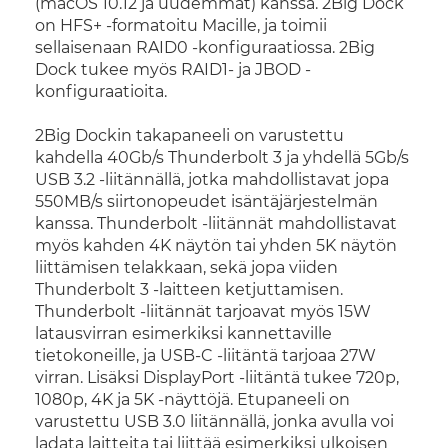
(macOS 10.12 ja uudemmat) kanssa. 2Big Dock
on HFS+ -formatoitu Macille, ja toimii
sellaisenaan RAID0 -konfiguraatiossa. 2Big
Dock tukee myös RAID1- ja JBOD -
konfiguraatioita.
2Big Dockin takapaneeli on varustettu
kahdella 40Gb/s Thunderbolt 3 ja yhdellä 5Gb/s
USB 3.2 -liitännällä, jotka mahdollistavat jopa
550MB/s siirtonopeudet isäntäjärjestelmän
kanssa. Thunderbolt -liitännät mahdollistavat
myös kahden 4K näytön tai yhden 5K näytön
liittämisen telakkaan, sekä jopa viiden
Thunderbolt 3 -laitteen ketjuttamisen.
Thunderbolt -liitännät tarjoavat myös 15W
latausvirran esimerkiksi kannettaville
tietokoneille, ja USB-C -liitäntä tarjoaa 27W
virran. Lisäksi DisplayPort -liitäntä tukee 720p,
1080p, 4K ja 5K -näyttöjä. Etupaneeli on
varustettu USB 3.0 liitännällä, jonka avulla voi
ladata laitteita tai liittää esimerkiksi ulkoisen