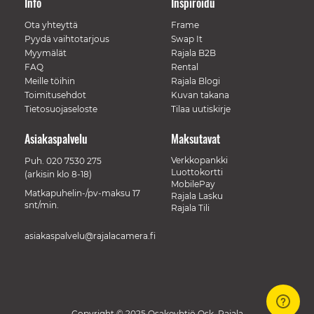
Info
Inspiroidu
Ota yhteyttä
Frame
Pyydä vaihtotarjous
Swap It
Myymälät
Rajala B2B
FAQ
Rental
Meille töihin
Rajala Blogi
Toimitusehdot
Kuvan takana
Tietosuojaseloste
Tilaa uutiskirje
Asiakaspalvelu
Maksutavat
Verkkopankki
Puh.
020 7530 275
Luottokortti
(arkisin klo 8-18)
MobilePay
Matkapuhelin-/pv-maksu 17
Rajala Lasku
snt/min.
Rajala Tili
asiakaspalvelu@rajalacamera.fi
Copyright © 2025 Osakeyhtiö Osk. Rajala