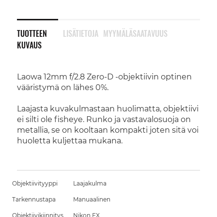
TUOTTEEN
LISÄTIETOJA
MYYMÄLÄSAATAVUUS
KUVAUS
Laowa 12mm f/2.8 Zero-D -objektiivin optinen
vääristymä on lähes 0%.
Laajasta kuvakulmastaan huolimatta, objektiivi
ei silti ole fisheye. Runko ja vastavalosuoja on
metallia, se on kooltaan kompakti joten sitä voi
huoletta kuljettaa mukana.
Objektiivityyppi
Laajakulma
Tarkennustapa
Manuaalinen
Objektiivikiinnitys
Nikon FX