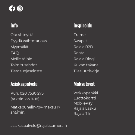
Info
Inspiroidu
Ota yhteyttä
Frame
Pyydä vaihtotarjous
Swap It
Myymälät
Rajala B2B
FAQ
Rental
Meille töihin
Rajala Blogi
Toimitusehdot
Kuvan takana
Tietosuojaseloste
Tilaa uutiskirje
Asiakaspalvelu
Maksutavat
Verkkopankki
Puh.
020 7530 275
Luottokortti
(arkisin klo 8-18)
MobilePay
Matkapuhelin-/pv-maksu 17
Rajala Lasku
snt/min.
Rajala Tili
asiakaspalvelu@rajalacamera.fi