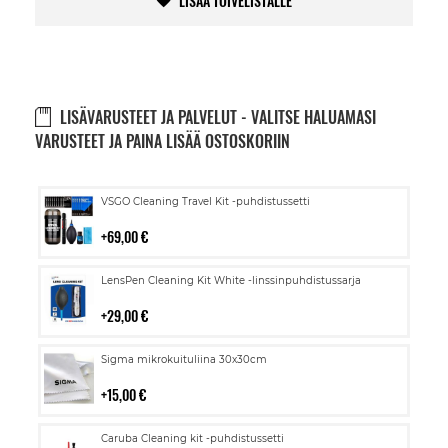
LISÄÄ TOIVELISTALLE
LISÄVARUSTEET JA PALVELUT - VALITSE HALUAMASI
VARUSTEET JA PAINA LISÄÄ OSTOSKORIIN
Lisää
VSGO Cleaning Travel Kit -puhdistussetti
ostoskoriin
69,00 €
Lisää
LensPen Cleaning Kit White -linssinpuhdistussarja
ostoskoriin
29,00 €
Lisää
Sigma mikrokuituliina 30x30cm
ostoskoriin
15,00 €
Lisää
Caruba Cleaning kit -puhdistussetti