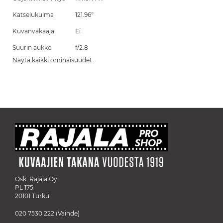
Katselukulma
121.96°
Kuvanvakaaja
Ei
Suurin aukko
f/2.8
Näytä kaikki ominaisuudet
Osk. Rajala Oy
PL 175
20101 Turku
020 7530 222
(Vaihde)