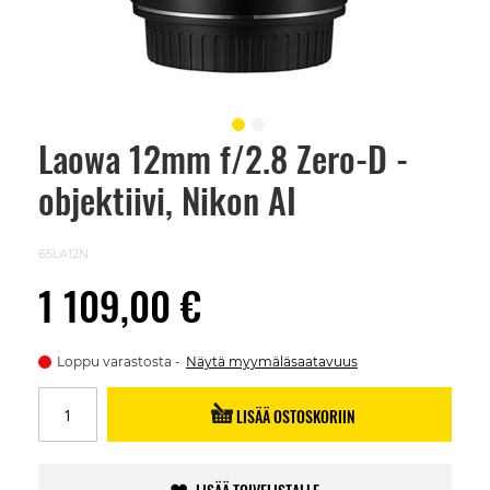
Laowa 12mm f/2.8 Zero-D -
Skip
to
objektiivi, Nikon AI
the
beginning
of
the
65LA12N
images
gallery
1 109,00 €
Loppu varastosta
Näytä myymäläsaatavuus
LISÄÄ OSTOSKORIIN