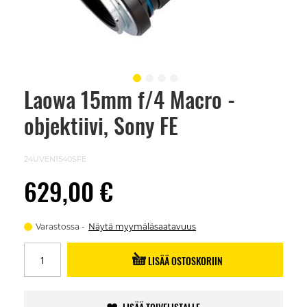
Laowa 15mm f/4 Macro -
Skip
to
objektiivi, Sony FE
the
beginning
of
the
24UVEN1540SFE
images
gallery
629,00 €
Varastossa
Näytä myymäläsaatavuus
LISÄÄ OSTOSKORIIN