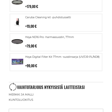
ostoskoriin
179,00 €
Lisää
Caruba Cleaning kit -puhdistussetti
ostoskoriin
19,00 €
Lisää
Hoya ND16 Pro -harmaasuodin, 77mm
ostoskoriin
79,00 €
Lisää
Hoya Digital Filter Kit 77mm -suodinsarja (UV/CIR-PL/ND8)
ostoskoriin
99,00 €
VAIHTOTARJOUS NYKYISISTÄ LAITTEISTASI
MERKKI JA MALLI
KUNTOLUOKITUS