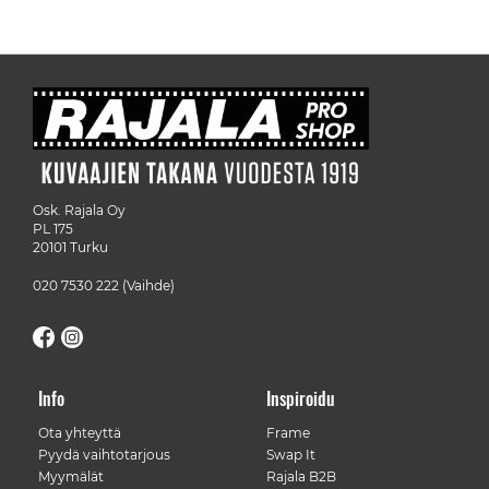
Osk. Rajala Oy
PL 175
20101 Turku
020 7530 222
(Vaihde)
Info
Inspiroidu
Ota yhteyttä
Frame
Pyydä vaihtotarjous
Swap It
Myymälät
Rajala B2B