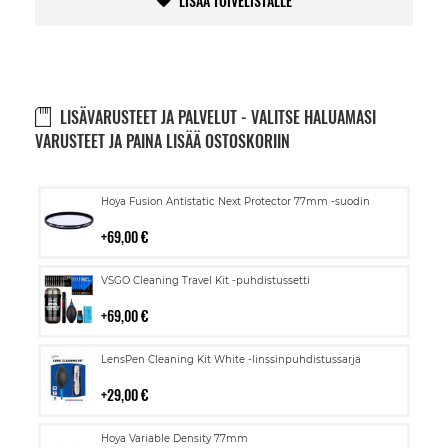
LISÄÄ TOIVELISTALLE
LISÄVARUSTEET JA PALVELUT - VALITSE HALUAMASI
VARUSTEET JA PAINA LISÄÄ OSTOSKORIIN
Lisää
Hoya Fusion Antistatic Next Protector 77mm -suodin
ostoskoriin
69,00 €
Lisää
VSGO Cleaning Travel Kit -puhdistussetti
ostoskoriin
69,00 €
Lisää
LensPen Cleaning Kit White -linssinpuhdistussarja
ostoskoriin
29,00 €
Lisää
Hoya Variable Density 77mm