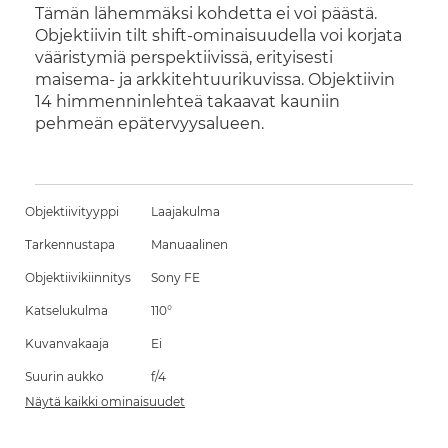
Tämän lähemmäksi kohdetta ei voi päästä.
Objektiivin tilt shift-ominaisuudella voi korjata
vääristymiä perspektiivissä, erityisesti
maisema- ja arkkitehtuurikuvissa. Objektiivin
14 himmenninlehteä takaavat kauniin
pehmeän epätervyysalueen.
Objektiivityyppi
Laajakulma
Tarkennustapa
Manuaalinen
Objektiivikiinnitys
Sony FE
Katselukulma
110°
Kuvanvakaaja
Ei
Suurin aukko
f/4
Näytä kaikki ominaisuudet