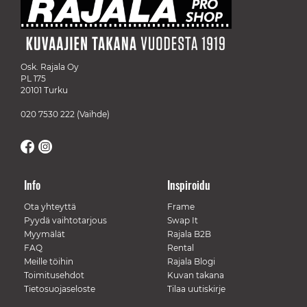
Osk. Rajala Oy
PL 175
20101 Turku
020 7530 222
(Vaihde)
Info
Inspiroidu
Ota yhteyttä
Frame
Pyydä vaihtotarjous
Swap It
Myymälät
Rajala B2B
FAQ
Rental
Meille töihin
Rajala Blogi
Toimitusehdot
Kuvan takana
Tietosuojaseloste
Tilaa uutiskirje