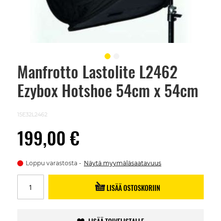
Manfrotto Lastolite L2462
Skip
to
Ezybox Hotshoe 54cm x 54cm
the
beginning
of
the
15E32L2462
images
gallery
199,00 €
Loppu varastosta
Näytä myymäläsaatavuus
LISÄÄ OSTOSKORIIN