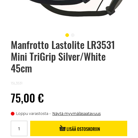
Manfrotto Lastolite LR3531
Skip
to
Mini TriGrip Silver/White
the
beginning
of
45cm
the
images
gallery
15L3531
75,00 €
Loppu varastosta
Näytä myymäläsaatavuus
LISÄÄ OSTOSKORIIN