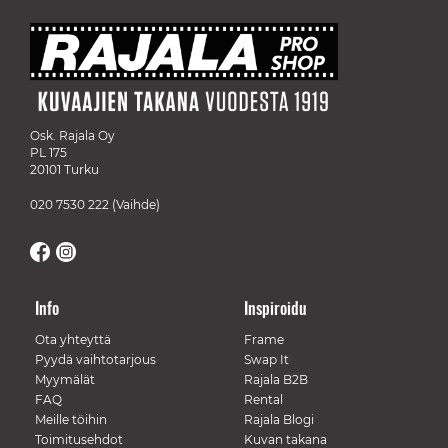
Osk. Rajala Oy
PL 175
20101 Turku
020 7530 222
(Vaihde)
Info
Inspiroidu
Ota yhteyttä
Frame
Pyydä vaihtotarjous
Swap It
Myymälät
Rajala B2B
FAQ
Rental
Meille töihin
Rajala Blogi
Toimitusehdot
Kuvan takana