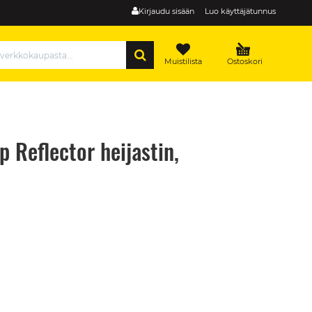
Kirjaudu sisään
Luo käyttäjätunnus
HAE
Muistilista
Ostoskori
 Reflector heijastin,