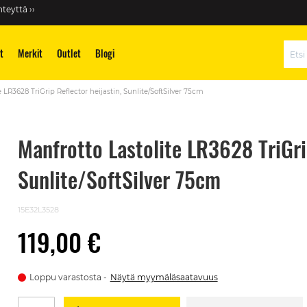
teyttä ››
t
Merkit
Outlet
Blogi
Hae
 LR3628 TriGrip Reflector heijastin, Sunlite/SoftSilver 75cm
Manfrotto Lastolite LR3628 TriGrip
Sunlite/SoftSilver 75cm
15E32L3528
119,00 €
Loppu varastosta
Näytä myymäläsaatavuus