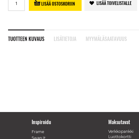
LISÄÄ TOIVELISTALLE
LISÄÄ OSTOSKORIIN
TUOTTEEN KUVAUS
LISÄTIETOJA
MYYMÄLÄSAATAVUUS
Inspiroidu
Maksutavat
Verkkopankki
Frame
Luottokortti
Swap It