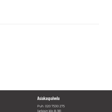
Asiakaspalvelu
Puh.
020 7530 275
(arkisin klo 8-18)