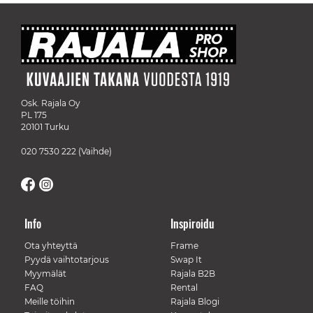
Osk. Rajala Oy
PL 175
20101 Turku
020 7530 222
(Vaihde)
Info
Inspiroidu
Ota yhteyttä
Frame
Pyydä vaihtotarjous
Swap It
Myymälät
Rajala B2B
FAQ
Rental
Meille töihin
Rajala Blogi