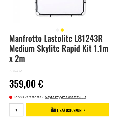
Manfrotto Lastolite L81243R
Skip
to
Medium Skylite Rapid Kit 1.1m
the
beginning
of
x 2m
the
images
gallery
1581243R
359,00 €
Loppu varastosta
Näytä myymäläsaatavuus
LISÄÄ OSTOSKORIIN