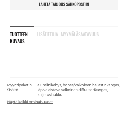
LÄHETÄ TARJOUS SÄHKÖPOSTIIN
TUOTTEEN
LISÄTIETOJA
MYYMÄLÄSAATAVUUS
KUVAUS
Myyntipaketin
alumiinikehys, hopea/valkoinen heijastinkangas,
Sisältö
läpivalaistava valkoinen diffuusorikangas,
kuljetuslaukku
Näytä kaikki ominaisuudet