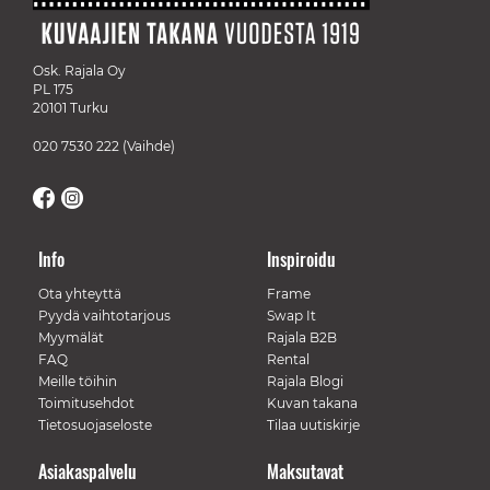
Osk. Rajala Oy
PL 175
20101 Turku
020 7530 222
(Vaihde)
Info
Inspiroidu
Ota yhteyttä
Frame
Pyydä vaihtotarjous
Swap It
Myymälät
Rajala B2B
FAQ
Rental
Meille töihin
Rajala Blogi
Toimitusehdot
Kuvan takana
Tietosuojaseloste
Tilaa uutiskirje
Asiakaspalvelu
Maksutavat