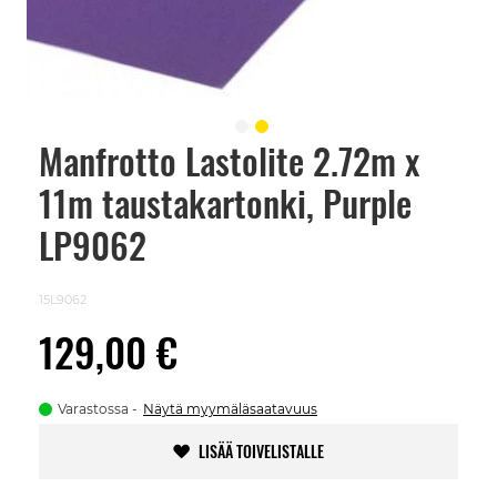
Manfrotto Lastolite 2.72m x
Skip
to
11m taustakartonki, Purple
the
beginning
of
LP9062
the
images
gallery
15L9062
129,00 €
Varastossa
Näytä myymäläsaatavuus
LISÄÄ TOIVELISTALLE