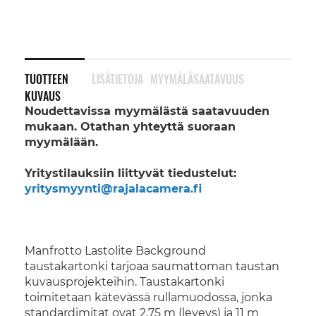
TUOTTEEN
LISÄTIETOJA
MYYMÄLÄSAATAVUUS
KUVAUS
Noudettavissa myymälästä saatavuuden
mukaan. Otathan yhteyttä suoraan
myymälään.
Yritystilauksiin liittyvät tiedustelut:
yritysmyynti@rajalacamera.fi
Manfrotto Lastolite Background
taustakartonki tarjoaa saumattoman taustan
kuvausprojekteihin. Taustakartonki
toimitetaan kätevässä rullamuodossa, jonka
standardimitat ovat 2,75 m (leveys) ja 11 m