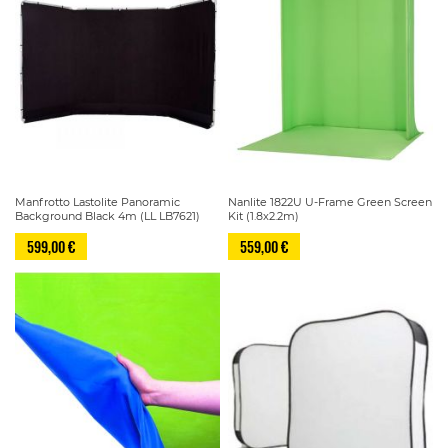
Manfrotto Lastolite Panoramic
Nanlite 1822U U-Frame Green Screen
Background Black 4m (LL LB7621)
Kit (1.8x2.2m)
599,00 €
559,00 €