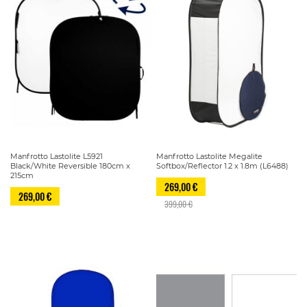
Manfrotto Lastolite L5921
Manfrotto Lastolite Megalite
Black/White Reversible 180cm x
Softbox/Reflector 1.2 x 1.8m (L6488)
215cm
269,00 €
269,00 €
399,00 €