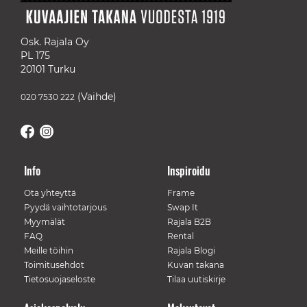
Osk. Rajala Oy
PL 175
20101 Turku
(Vaihde)
020 7530 222
Info
Inspiroidu
Ota yhteyttä
Frame
Pyydä vaihtotarjous
Swap It
Myymälät
Rajala B2B
FAQ
Rental
Meille töihin
Rajala Blogi
Toimitusehdot
Kuvan takana
Tietosuojaseloste
Tilaa uutiskirje