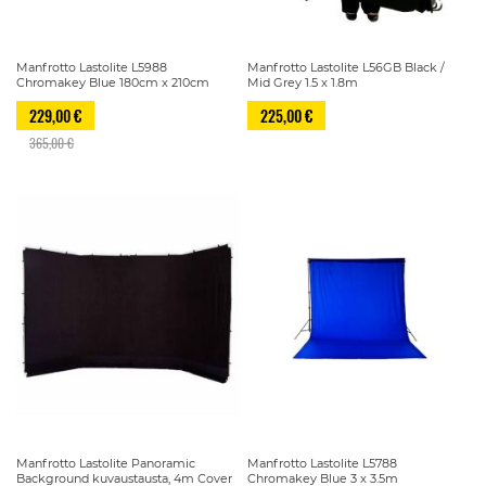
Manfrotto Lastolite L5988
Manfrotto Lastolite L56GB Black /
Chromakey Blue 180cm x 210cm
Mid Grey 1.5 x 1.8m
229,00 €
225,00 €
365,00 €
Manfrotto Lastolite Panoramic
Manfrotto Lastolite L5788
Background kuvaustausta, 4m Cover
Chromakey Blue 3 x 3.5m