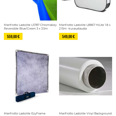
Manfrotto Lastolite L5787 Chromakey
Manfrotto Lastolite L8867 HiLite 1.8 x
Reversible Blue/Green 3 x 3.5m
2.15m -kuvaustausta
559,00 €
549,00 €
Manfrotto Lastolite EzyFrame
Manfrotto Lastolite Vinyl Background