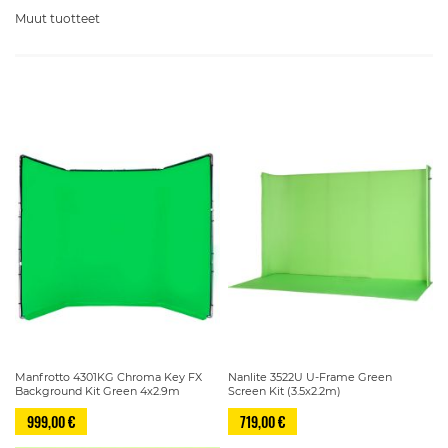
Muut tuotteet
Manfrotto 4301KG Chroma Key FX
Nanlite 3522U U-Frame Green
Background Kit Green 4x2.9m
Screen Kit (3.5x2.2m)
999,00 €
719,00 €