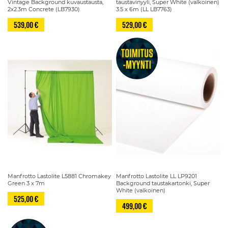
Vintage Background kuvaustausta,
taustavinyyli, Super White (valkoinen)
2x2.3m Concrete (LB7930)
3.5 x 6m (LL LB7763)
539,00 €
529,00 €
Manfrotto Lastolite L5881 Chromakey
Manfrotto Lastolite LL LP9201
Green 3 x 7m
Background taustakartonki, Super
White (valkoinen)
525,00 €
499,00 €