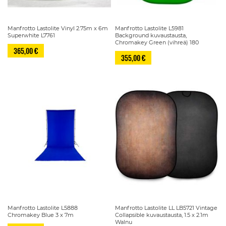
Manfrotto Lastolite Vinyl 2.75m x 6m
Manfrotto Lastolite L5981
Superwhite L7761
Background kuvaustausta,
Chromakey Green (vihreä) 180
365,00 €
355,00 €
Manfrotto Lastolite L5888
Manfrotto Lastolite LL LB5721 Vintage
Chromakey Blue 3 x 7m
Collapsible kuvaustausta, 1.5 x 2.1m
Walnu