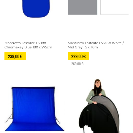
Manfrotto Lastolite L6988
Manfrotto Lastolite L56GW White /
Chromakey Blue 180 x 275cm
Mid Grey 1.5 x 1.8m
239,00 €
229,00 €
269,00 €