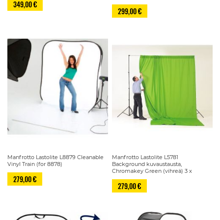
349,00 €
299,00 €
Manfrotto Lastolite L8879 Cleanable
Manfrotto Lastolite L5781
Vinyl Train (for 8878)
Background kuvaustausta,
Chromakey Green (vihreä) 3 x
279,00 €
279,00 €