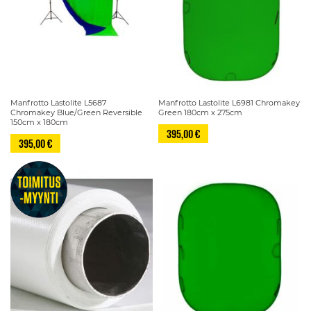
Manfrotto Lastolite L5687
Manfrotto Lastolite L6981 Chromakey
Chromakey Blue/Green Reversible
Green 180cm x 275cm
150cm x 180cm
395,00 €
395,00 €