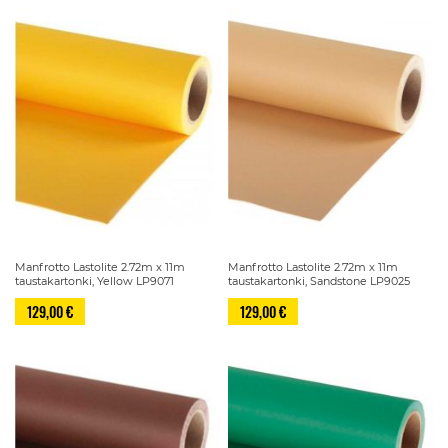
Manfrotto Lastolite 2.72m x 11m
Manfrotto Lastolite 2.72m x 11m
taustakartonki, Yellow LP9071
taustakartonki, Sandstone LP9025
129,00 €
129,00 €