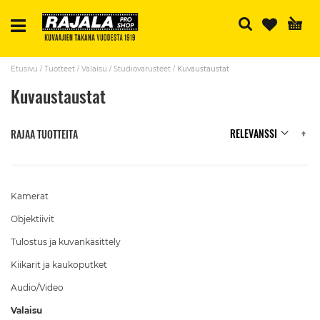
H
Etusivu
Tuotteet
Valaisu
Studiovarusteet
Kuvaustaustat
Kuvaustaustat
N
RAJAA TUOTTEITA
Kamerat
Objektiivit
Tulostus ja kuvankäsittely
Kiikarit ja kaukoputket
Audio/Video
Valaisu