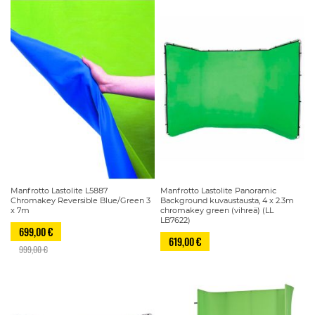
Manfrotto Lastolite L5887
Manfrotto Lastolite Panoramic
Chromakey Reversible Blue/Green 3
Background kuvaustausta, 4 x 2.3m
x 7m
chromakey green (vihreä) (LL
LB7622)
699,00 €
619,00 €
999,00 €