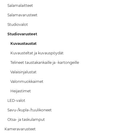
Salamalaitteet
Salamavarusteet
Studiovalot
Studiovarusteet
Kuvaustaustat
Kuvausteltat ja kuvauspöydät
Telineet taustakankaille ja -kartongeille
Valaisinjalustat
Valonmuokkaimet
Heijastimet
LED-valot
Savu-/kupla-/tuulikoneet
Otsa- ja taskulamput
Kameravarusteet