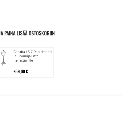
JA PAINA LISÄÄ OSTOSKORIIN
Lisää
Caruba LS-7 Rapidstand
ostoskoriin
-alumiinijalusta
heijastimille
59,00 €