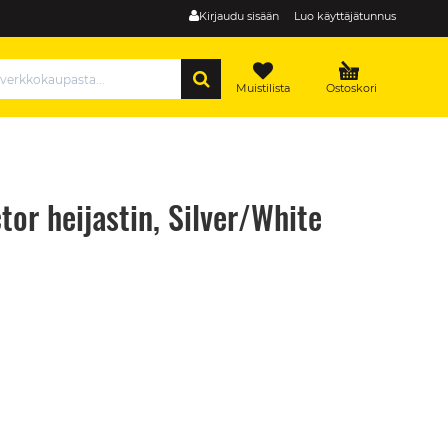
Kirjaudu sisään
Luo käyttäjätunnus
HAE
Muistilista
Ostoskori
or heijastin, Silver/White