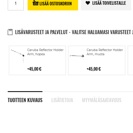
LISÄÄ TOIVELISTALLE
LISÄÄ OSTOSKORIIN
LISÄVARUSTEET JA PALVELUT - VALITSE HALUAMASI VARUSTEET 
Lisää
Lisää
Caruba Reflector Holder
Caruba Reflector Holder
ostoskoriin
ostoskoriin
Arm, hopea
Arm, musta
45,00 €
45,00 €
TUOTTEEN KUVAUS
LISÄTIETOJA
MYYMÄLÄSAATAVUUS