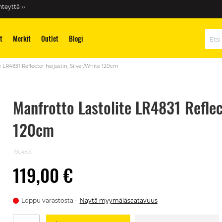
teyttä ››
t
Merkit
Outlet
Blogi
Hae
e LR4831 Reflector heijastin, Silver/White 120cm
Manfrotto Lastolite LR4831 Reflect
120cm
15L4831
119,00 €
Loppu varastosta
Näytä myymäläsaatavuus