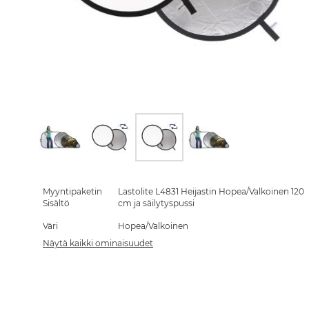
Skip
to
the
Myyntipaketin
Lastolite L4831 Heijastin Hopea/Valkoinen 120
beginning
Sisältö
cm ja säilytyspussi
of
Väri
Hopea/Valkoinen
the
images
Näytä kaikki ominaisuudet
gallery