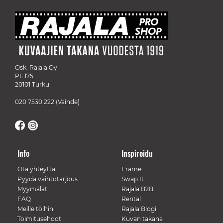
Osk. Rajala Oy
PL 175
20101 Turku
020 7530 222
(Vaihde)
Info
Inspiroidu
Ota yhteyttä
Frame
Pyydä vaihtotarjous
Swap It
Myymälät
Rajala B2B
FAQ
Rental
Meille töihin
Rajala Blogi
Toimitusehdot
Kuvan takana