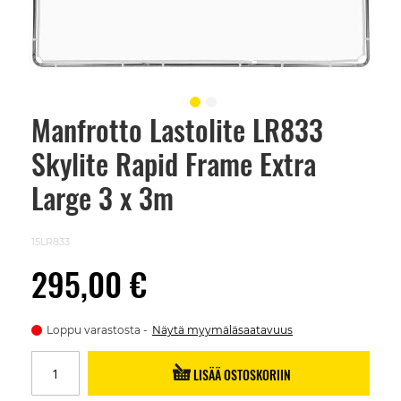
Manfrotto Lastolite LR833
Skip
to
Skylite Rapid Frame Extra
the
beginning
of
Large 3 x 3m
the
images
gallery
15LR833
295,00 €
Loppu varastosta
Näytä myymäläsaatavuus
LISÄÄ OSTOSKORIIN