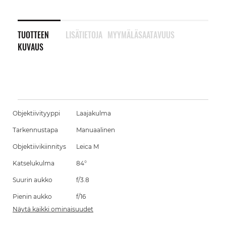
TUOTTEEN
LISÄTIETOJA
MYYMÄLÄSAATAVUUS
KUVAUS
Objektiivityyppi
Laajakulma
Tarkennustapa
Manuaalinen
Objektiivikiinnitys
Leica M
Katselukulma
84°
Suurin aukko
f/3.8
Pienin aukko
f/16
Näytä kaikki ominaisuudet