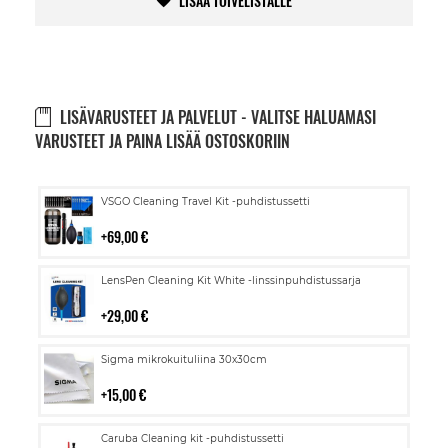
LISÄÄ TOIVELISTALLE
LISÄVARUSTEET JA PALVELUT - VALITSE HALUAMASI
VARUSTEET JA PAINA LISÄÄ OSTOSKORIIN
Lisää
VSGO Cleaning Travel Kit -puhdistussetti
ostoskoriin
69,00 €
Lisää
LensPen Cleaning Kit White -linssinpuhdistussarja
ostoskoriin
29,00 €
Lisää
Sigma mikrokuituliina 30x30cm
ostoskoriin
15,00 €
Lisää
Caruba Cleaning kit -puhdistussetti