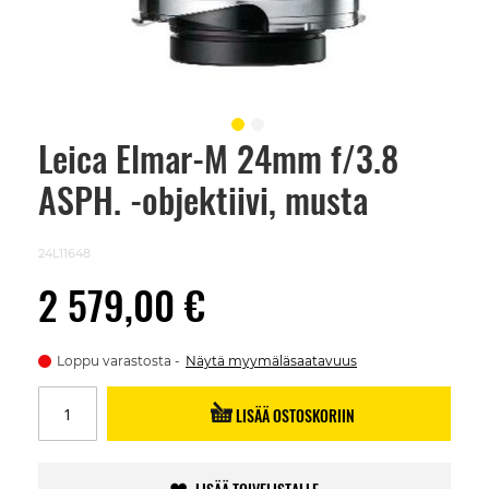
Leica Elmar-M 24mm f/3.8
Skip
to
ASPH. -objektiivi, musta
the
beginning
of
the
24L11648
images
gallery
2 579,00 €
Loppu varastosta
Näytä myymäläsaatavuus
LISÄÄ OSTOSKORIIN