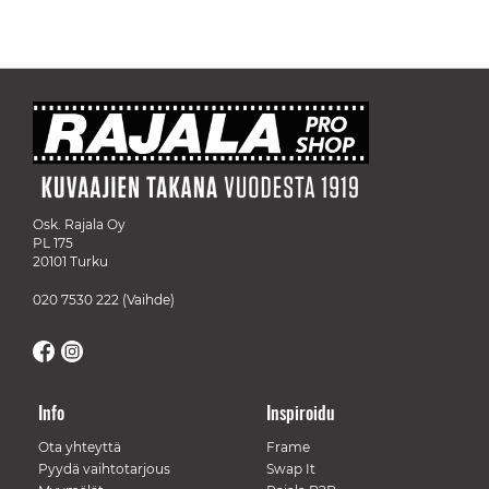
Osk. Rajala Oy
PL 175
20101 Turku
020 7530 222
(Vaihde)
Info
Inspiroidu
Ota yhteyttä
Frame
Pyydä vaihtotarjous
Swap It