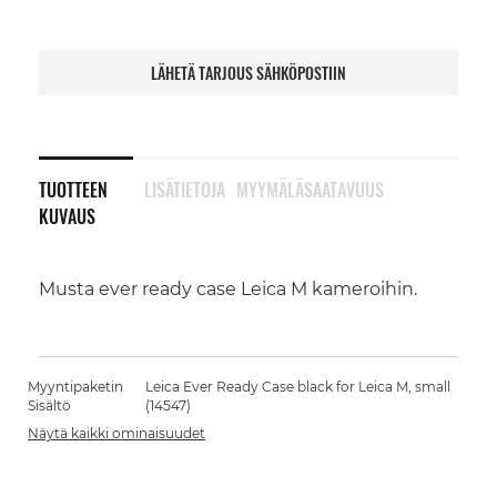
LÄHETÄ TARJOUS SÄHKÖPOSTIIN
TUOTTEEN
LISÄTIETOJA
MYYMÄLÄSAATAVUUS
KUVAUS
Musta ever ready case Leica M kameroihin.
Myyntipaketin
Leica Ever Ready Case black for Leica M, small
Sisältö
(14547)
Näytä kaikki ominaisuudet