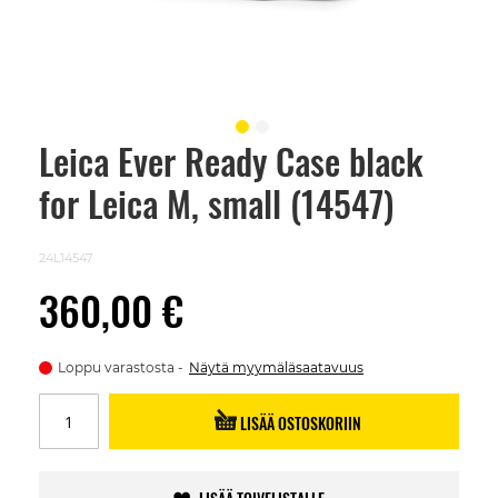
Leica Ever Ready Case black
Skip
to
for Leica M, small (14547)
the
beginning
of
the
24L14547
images
gallery
360,00 €
Loppu varastosta
Näytä myymäläsaatavuus
LISÄÄ OSTOSKORIIN