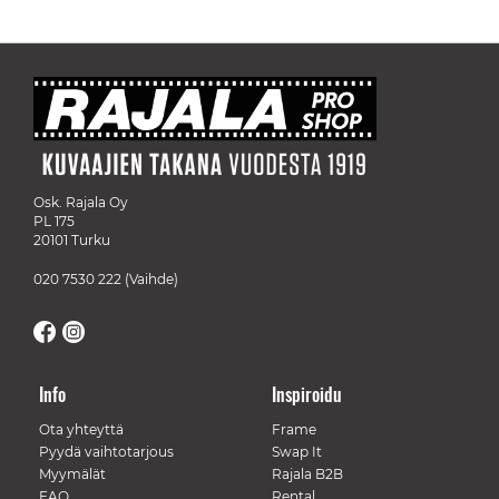
Osk. Rajala Oy
PL 175
20101 Turku
020 7530 222
(Vaihde)
Info
Inspiroidu
Ota yhteyttä
Frame
Pyydä vaihtotarjous
Swap It
Myymälät
Rajala B2B
FAQ
Rental