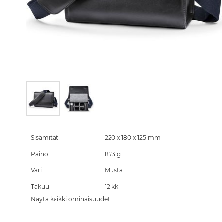
Skip
to
the
Sisämitat
220 x 180 x 125 mm
beginning
Paino
873 g
of
the
Väri
Musta
images
gallery
Takuu
12 kk
Näytä kaikki ominaisuudet