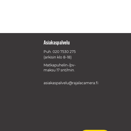
Asiakaspalvelu
Puh.
020 7530 275
(arkisin klo 8-18)
Matkapuhelin-/pv-
maksu 17 snt/min.
asiakaspalvelu@rajalacamera.fi