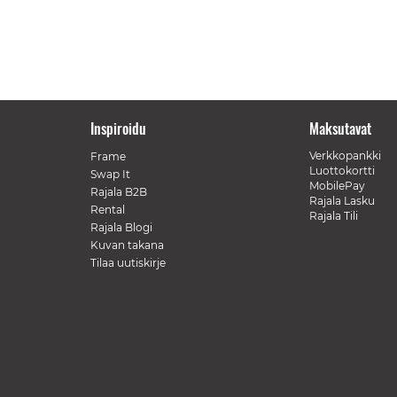
Inspiroidu
Maksutavat
Verkkopankki
Frame
Luottokortti
Swap It
MobilePay
Rajala B2B
Rajala Lasku
Rental
Rajala Tili
Rajala Blogi
Kuvan takana
Tilaa uutiskirje