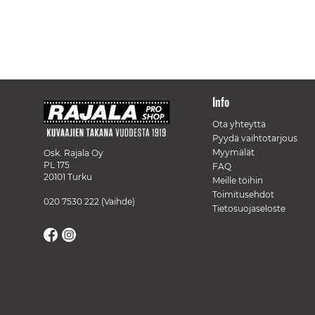
Info
Ota yhteyttä
Pyydä vaihtotarjous
Myymälät
Osk. Rajala Oy
PL 175
FAQ
20101 Turku
Meille töihin
Toimitusehdot
020 7530 222
(Vaihde)
Tietosuojaseloste