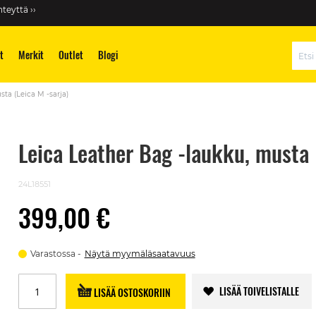
teyttä ››
t
Merkit
Outlet
Blogi
Hae
ta (Leica M -sarja)
Leica Leather Bag -laukku, musta 
24L18551
399,00 €
Varastossa
Näytä myymäläsaatavuus
LISÄÄ TOIVELISTALLE
LISÄÄ OSTOSKORIIN