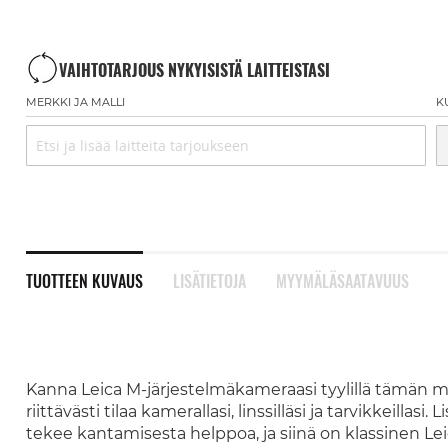
VAIHTOTARJOUS NYKYISISTÄ LAITTEISTASI
MERKKI JA MALLI
K
TUOTTEEN KUVAUS
LISÄTIETOJA
MYYMÄLÄSAATAVUUS
Kanna Leica M-järjestelmäkameraasi tyylillä tämän m
riittävästi tilaa kamerallasi, linssilläsi ja tarvikkeilla
tekee kantamisesta helppoa, ja siinä on klassinen Lei