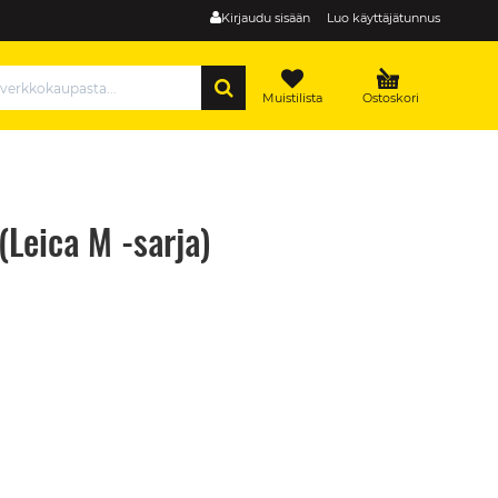
Kirjaudu sisään
Luo käyttäjätunnus
HAE
Muistilista
Ostoskori
(Leica M -sarja)