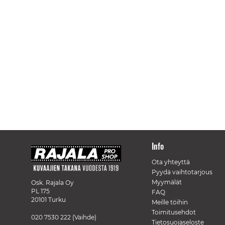
Info
Ota yhteyttä
Pyydä vaihtotarjous
Myymälät
Osk. Rajala Oy
PL 175
FAQ
20101 Turku
Meille töihin
Toimitusehdot
020 7530 222
(Vaihde)
Tietosuojaseloste