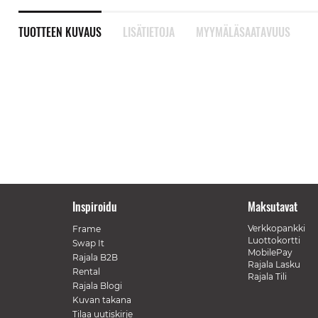
TUOTTEEN KUVAUS
LISÄTIETOJA
MYYMÄLÄSAATAVUUS
Inspiroidu
Maksutavat
Verkkopankki
Frame
Luottokortti
Swap It
MobilePay
Rajala B2B
Rajala Lasku
Rental
Rajala Tili
Rajala Blogi
Kuvan takana
Tilaa uutiskirje