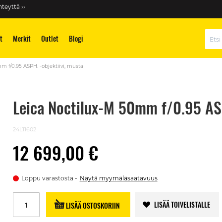
teyttä ››
t
Merkit
Outlet
Blogi
Hae
m f/0.95 ASPH. -objektiivi, musta
Leica Noctilux-M 50mm f/0.95 ASP
24L11602
12 699,00 €
Loppu varastosta
Näytä myymäläsaatavuus
LISÄÄ TOIVELISTALLE
LISÄÄ OSTOSKORIIN