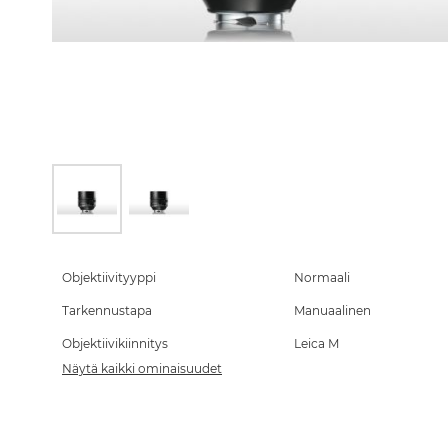
Skip
to
the
Objektiivityyppi
Normaali
beginning
Tarkennustapa
Manuaalinen
of
the
Objektiivikiinnitys
Leica M
images
gallery
Näytä kaikki ominaisuudet