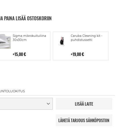
JA PAINA LISÄÄ OSTOSKORIIN
Lisää
Lisää
Sigma mikrokuituliina
Caruba Cleaning kit -
ostoskoriin
ostoskoriin
30x30cm
puhdistussetti
15,00 €
19,00 €
UNTOLUOKITUS
LISÄÄ LAITE
LÄHETÄ TARJOUS SÄHKÖPOSTIIN