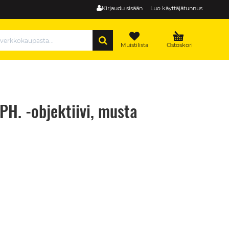
Kirjaudu sisään
Luo käyttäjätunnus
HAE
Muistilista
Ostoskori
H. -objektiivi, musta