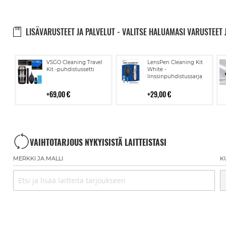
LISÄVARUSTEET JA PALVELUT - VALITSE HALUAMASI VARUSTEET 
Lisää
Lisää
VSGO Cleaning Travel
LensPen Cleaning Kit
ostoskoriin
ostoskoriin
Kit -puhdistussetti
White -
linssinpuhdistussarja
69,00 €
29,00 €
VAIHTOTARJOUS NYKYISISTÄ LAITTEISTASI
MERKKI JA MALLI
K