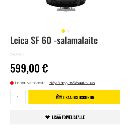
Leica SF 60 -salamalaite
Skip
to
the
beginning
24L14625
of
the
599,00 €
images
gallery
Loppu varastosta
Näytä myymäläsaatavuus
LISÄÄ OSTOSKORIIN
LISÄÄ TOIVELISTALLE