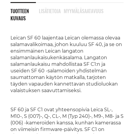
TUOTTEEN
LISÄTIETOJA
MYYMÄLÄSAATAVUUS
KUVAUS
Leican SF 60 laajentaa Leican olemassa olevaa
salamavalikoimaa, johon kuuluu SF 40, ja se on
ensimmäinen Leican langaton
salamanlaukaisukenkäsalama. Langaton
salamanlaukaisu mahdollistaa SF C1:n ja
useiden SF 60 -salamoiden yhdistelmän
saumattoman käytön matkalla, tarjoten
täyden vapauden kannettavan studioluokan
valaistuksen saavuttamiseksi.
SF 60 ja SF C1 ovat yhteensopivia Leica SL-,
M10-, S (007)-, Q-, CL-, M (Typ 240)-, M9-, M8- ja S
(006) -kameroiden kanssa, kunhan kamerassa
on viimeisin firmware-päivitys. SF C1 on