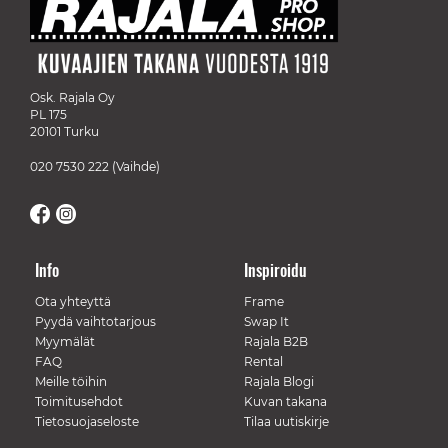
Osk. Rajala Oy
PL 175
20101 Turku
020 7530 222
(Vaihde)
Info
Inspiroidu
Ota yhteyttä
Frame
Pyydä vaihtotarjous
Swap It
Myymälät
Rajala B2B
FAQ
Rental
Meille töihin
Rajala Blogi
Toimitusehdot
Kuvan takana
Tietosuojaseloste
Tilaa uutiskirje