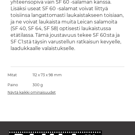
yhteensopiva vain SF 60 -salaman kanssa.
Lisäksi useat SF 60 -salamat voivat liittyä
toisiinsa langattomasti laukaistakseen toisiaan,
ja ne voivat laukaista muita Leican salamoita
(SF 40, SF 64, SF 58) optisesti laukaistussa
etätilassa. Tämä joustavuus tekee SF 60:sta ja
SF C1:stä täysin varustellun ratkaisun kevyelle,
laadukkaalle valaistukselle.
Mitat
112 x 73 x 98 mm
Paino
300 g
Näytä kaikki ominaisuudet