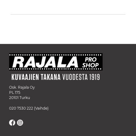
Osk. Rajala Oy
PL 175
20101 Turku
020 7530 222
(Vaihde)