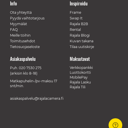
Info
Inspiroidu
Ota yhteyttä
Frame
Pyydä vaihtotarjous
Swap It
Myymälät
Rajala B2B
FAQ
Rental
Meille töihin
Rajala Blogi
Toimitusehdot
Kuvan takana
Tietosuojaseloste
Tilaa uutiskirje
Asiakaspalvelu
Maksutavat
Verkkopankki
Puh.
020 7530 275
Luottokortti
(arkisin klo 8-18)
MobilePay
Matkapuhelin-/pv-maksu 17
Rajala Lasku
snt/min.
Rajala Tili
asiakaspalvelu@rajalacamera.fi