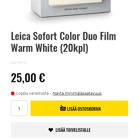
Leica Sofort Color Duo Film
Skip
to
Warm White (20kpl)
the
beginning
of
the
24L19679
images
gallery
25,00 €
Loppu varastosta
Näytä myymäläsaatavuus
LISÄÄ OSTOSKORIIN
LISÄÄ TOIVELISTALLE