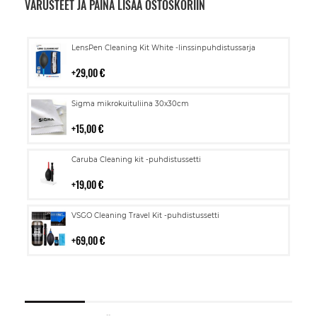
VARUSTEET JA PAINA LISÄÄ OSTOSKORIIN
Lisää
LensPen Cleaning Kit White -linssinpuhdistussarja
ostoskoriin
29,00 €
Lisää
Sigma mikrokuituliina 30x30cm
ostoskoriin
15,00 €
Lisää
Caruba Cleaning kit -puhdistussetti
ostoskoriin
19,00 €
Lisää
VSGO Cleaning Travel Kit -puhdistussetti
ostoskoriin
69,00 €