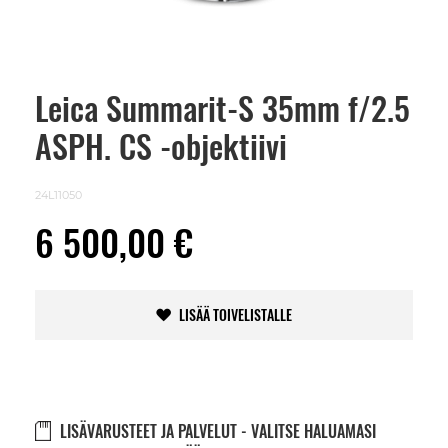
Leica Summarit-S 35mm f/2.5
Skip
to
ASPH. CS -objektiivi
the
beginning
of
the
24L11050
images
gallery
6 500,00 €
LISÄÄ TOIVELISTALLE
LISÄVARUSTEET JA PALVELUT - VALITSE HALUAMASI