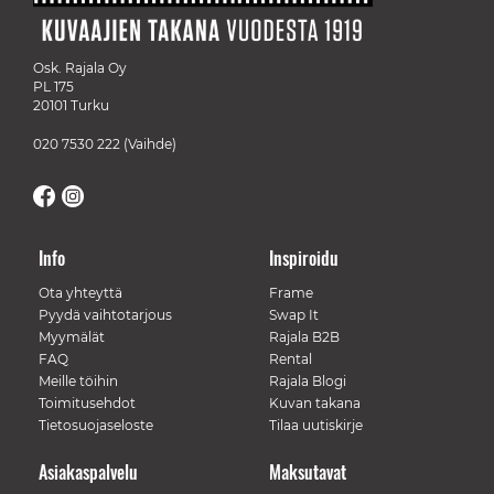
Osk. Rajala Oy
PL 175
20101 Turku
020 7530 222
(Vaihde)
Info
Inspiroidu
Ota yhteyttä
Frame
Pyydä vaihtotarjous
Swap It
Myymälät
Rajala B2B
FAQ
Rental
Meille töihin
Rajala Blogi
Toimitusehdot
Kuvan takana
Tietosuojaseloste
Tilaa uutiskirje
Asiakaspalvelu
Maksutavat