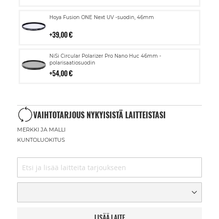
Lisää
Hoya Fusion ONE Next UV -suodin, 46mm
ostoskoriin
39,00 €
Lisää
NiSi Circular Polarizer Pro Nano Huc 46mm -
ostoskoriin
polarisaatiosuodin
54,00 €
VAIHTOTARJOUS NYKYISISTÄ LAITTEISTASI
MERKKI JA MALLI
KUNTOLUOKITUS
LISÄÄ LAITE