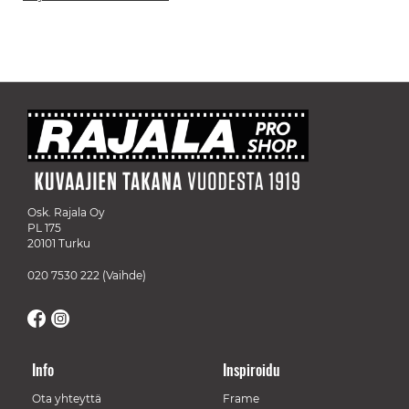
Osk. Rajala Oy
PL 175
20101 Turku
020 7530 222
(Vaihde)
Info
Inspiroidu
Ota yhteyttä
Frame