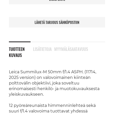
LÄHETÄ TARJOUS SÄHKÖPOSTIIN
TUOTTEEN
LISÄTIETOJA
MYYMÄLÄSAATAVUUS
KUVAUS
Leica Summilux-M 50mm f/1.4 ASPH. (11714,
2025 version) on valovoimainen kiinteän
polttovälin objektiivi, joka soveltuu
erinomaisesti henkilö- ja muotokuvauksesta
yleiskuvaukseen.
12 pyöreäreunaista himmenninlehteä sekä
suuri f/1.4 valovoima tuottavat yhdessä