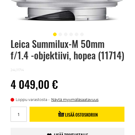
Leica Summilux-M 50mm
Skip
to
f/1.4 -objektiivi, hopea (11714)
the
beginning
of
the
24L11714
images
gallery
4 049,00 €
Loppu varastosta
Näytä myymäläsaatavuus
LISÄÄ OSTOSKORIIN