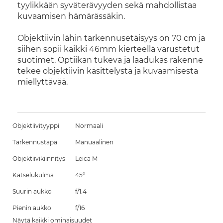
tyylikkään syväterävyyden sekä mahdollistaa
kuvaamisen hämärässäkin.
Objektiivin lähin tarkennusetäisyys on 70 cm ja
siihen sopii kaikki 46mm kierteellä varustetut
suotimet. Optiikan tukeva ja laadukas rakenne
tekee objektiivin käsittelystä ja kuvaamisesta
miellyttävää.
Objektiivityyppi
Normaali
Tarkennustapa
Manuaalinen
Objektiivikiinnitys
Leica M
Katselukulma
45°
Suurin aukko
f/1.4
Pienin aukko
f/16
Näytä kaikki ominaisuudet