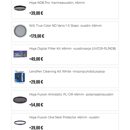
Lisää
Hoya ND8 Pro -harmaasuodin, 46mm
ostoskoriin
39,00 €
Lisää
NiSi True Color ND Vario 1-5 Stops -suodin 46mm
ostoskoriin
179,00 €
Lisää
Hoya Digital Filter Kit 46mm -suodinsarja (UV/CIR-PL/ND8)
ostoskoriin
49,00 €
Lisää
LensPen Cleaning Kit White -linssinpuhdistussarja
ostoskoriin
29,00 €
Lisää
Hoya Fusion Antistatic PL-CIR 46mm -polarisaatiosuodin
ostoskoriin
54,00 €
Lisää
Hoya Fusion One Next Protector 46mm -suodin
ostoskoriin
39,00 €