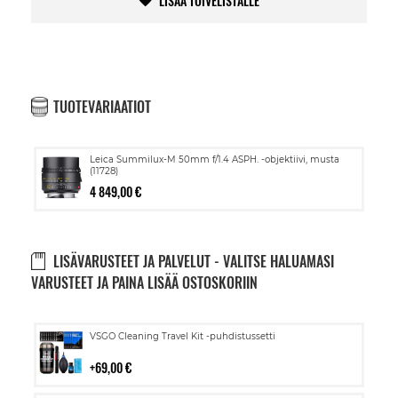
LISÄÄ TOIVELISTALLE
TUOTEVARIAATIOT
Leica Summilux-M 50mm f/1.4 ASPH. -objektiivi, musta
(11728)
4 849,00 €
LISÄVARUSTEET JA PALVELUT - VALITSE HALUAMASI
VARUSTEET JA PAINA LISÄÄ OSTOSKORIIN
Lisää
VSGO Cleaning Travel Kit -puhdistussetti
ostoskoriin
69,00 €