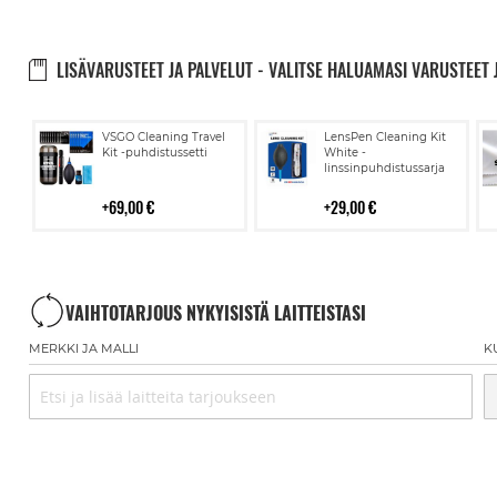
LISÄVARUSTEET JA PALVELUT - VALITSE HALUAMASI VARUSTEET 
Lisää
Lisää
VSGO Cleaning Travel
LensPen Cleaning Kit
ostoskoriin
ostoskoriin
Kit -puhdistussetti
White -
linssinpuhdistussarja
69,00 €
29,00 €
VAIHTOTARJOUS NYKYISISTÄ LAITTEISTASI
MERKKI JA MALLI
K