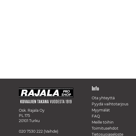
Info
Ota yhteyttä
Pyydä vaihtotarjous
Myymälät
Osk. Rajala Oy
PL 175
FAQ
20101 Turku
Meille töihin
Toimitusehdot
020 7530 222
(Vaihde)
Tietosuojaseloste