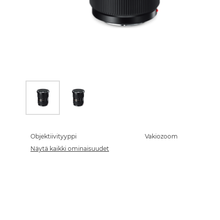
Skip
to
the
Objektiivityyppi
Vakiozoom
beginning
Näytä kaikki ominaisuudet
of
the
images
gallery