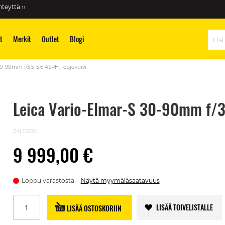
teyttä ››
t
Merkit
Outlet
Blogi
Hae
0-90mm f/3.5-5.6 ASPH. -objektiivi
Leica Vario-Elmar-S 30-90mm f/3.
24L11058
9 999,00 €
Loppu varastosta
Näytä myymäläsaatavuus
LISÄÄ TOIVELISTALLE
LISÄÄ OSTOSKORIIN