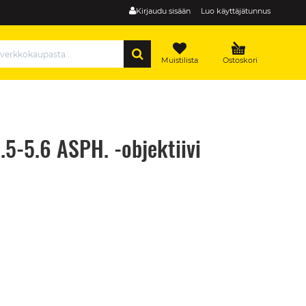
Kirjaudu sisään
Luo käyttäjätunnus
HAE
Muistilista
Ostoskori
5-5.6 ASPH. -objektiivi