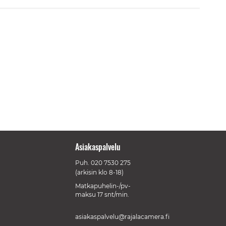
Asiakaspalvelu
Puh.
020 7530 275
(arkisin klo 8-18)
Matkapuhelin-/pv-
maksu 17 snt/min.
asiakaspalvelu@rajalacamera.fi