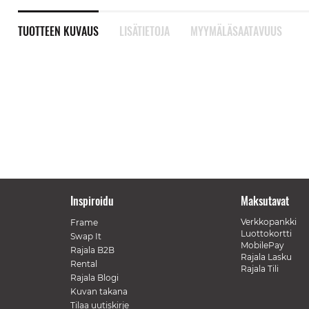
TUOTTEEN KUVAUS
LISÄTIETOJA
MYYMÄLÄSAATAVUUS
Inspiroidu
Maksutavat
Verkkopankki
Frame
Luottokortti
Swap It
MobilePay
Rajala B2B
Rajala Lasku
Rental
Rajala Tili
Rajala Blogi
Kuvan takana
Tilaa uutiskirje