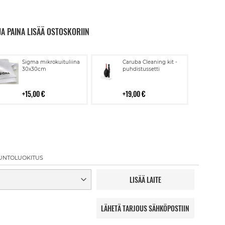
JA PAINA LISÄÄ OSTOSKORIIN
Lisää
Lisää
Sigma mikrokuituliina
Caruba Cleaning kit -
ostoskoriin
ostoskoriin
30x30cm
puhdistussetti
15,00 €
19,00 €
UNTOLUOKITUS
LISÄÄ LAITE
LÄHETÄ TARJOUS SÄHKÖPOSTIIN