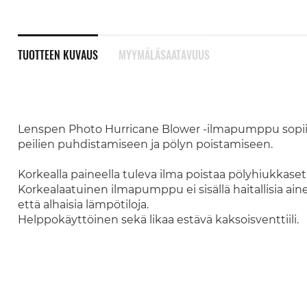
TUOTTEEN KUVAUS
MYYMÄLÄSAATAVUUS
Lenspen Photo Hurricane Blower -ilmapumppu sopii 
peilien puhdistamiseen ja pölyn poistamiseen.
Korkealla paineella tuleva ilma poistaa pölyhiukkaset
Korkealaatuinen ilmapumppu ei sisällä haitallisia aine
että alhaisia lämpötiloja.
Helppokäyttöinen sekä likaa estävä kaksoisventtiili.