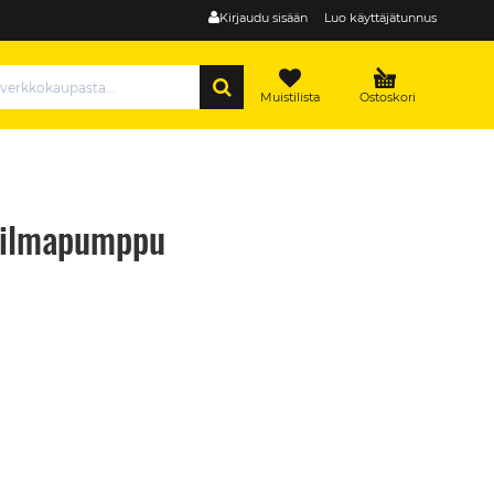
Kirjaudu sisään
Luo käyttäjätunnus
HAE
Muistilista
Ostoskori
-ilmapumppu