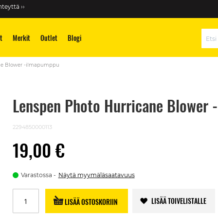
teyttä ››
t
Merkit
Outlet
Blogi
Hae
ne Blower -ilmapumppu
Lenspen Photo Hurricane Blower 
2294850000113
19,00 €
Varastossa
Näytä myymäläsaatavuus
LISÄÄ TOIVELISTALLE
LISÄÄ OSTOSKORIIN