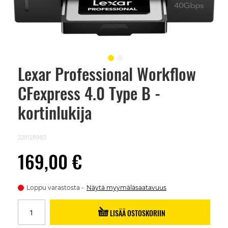
Lexar Professional Workflow
Skip
to
CFexpress 4.0 Type B -
the
beginning
of
kortinlukija
the
images
gallery
229128983
169,00 €
Loppu varastosta
Näytä myymäläsaatavuus
LISÄÄ OSTOSKORIIN