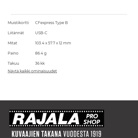
Muistikortti
CFexpress Type B
Liitännät
USB-C
Mitat
103.4 x 57.7 x 12 mm
Paino
86.4 g
Takuu
36 kk
Näytä kaikki ominaisuudet