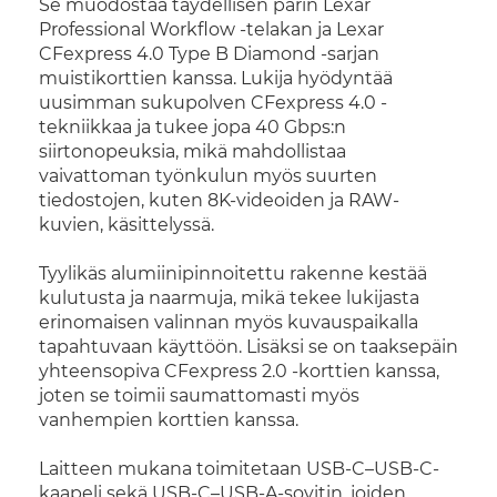
Se muodostaa täydellisen parin Lexar
Professional Workflow -telakan ja Lexar
CFexpress 4.0 Type B Diamond -sarjan
muistikorttien kanssa. Lukija hyödyntää
uusimman sukupolven CFexpress 4.0 -
tekniikkaa ja tukee jopa 40 Gbps:n
siirtonopeuksia, mikä mahdollistaa
vaivattoman työnkulun myös suurten
tiedostojen, kuten 8K-videoiden ja RAW-
kuvien, käsittelyssä.
Tyylikäs alumiinipinnoitettu rakenne kestää
kulutusta ja naarmuja, mikä tekee lukijasta
erinomaisen valinnan myös kuvauspaikalla
tapahtuvaan käyttöön. Lisäksi se on taaksepäin
yhteensopiva CFexpress 2.0 -korttien kanssa,
joten se toimii saumattomasti myös
vanhempien korttien kanssa.
Laitteen mukana toimitetaan USB-C–USB-C-
kaapeli sekä USB-C–USB-A-sovitin, joiden