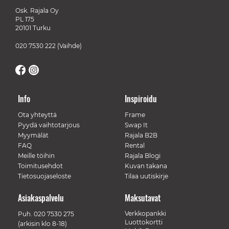
Osk. Rajala Oy
PL 175
20101 Turku
020 7530 222
(Vaihde)
Info
Inspiroidu
Ota yhteyttä
Frame
Pyydä vaihtotarjous
Swap It
Myymälät
Rajala B2B
FAQ
Rental
Meille töihin
Rajala Blogi
Toimitusehdot
Kuvan takana
Tietosuojaseloste
Tilaa uutiskirje
Asiakaspalvelu
Maksutavat
Verkkopankki
Puh.
020 7530 275
Luottokortti
(arkisin klo 8-18)