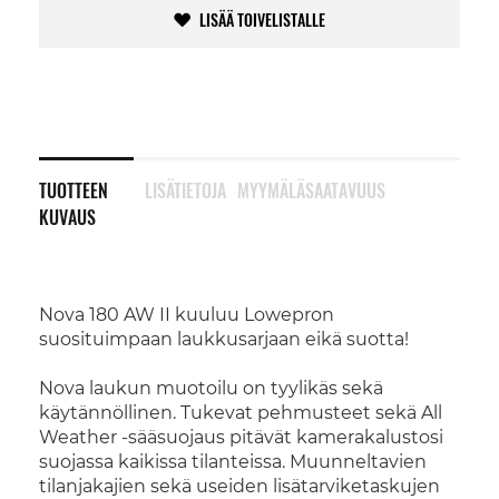
LISÄÄ TOIVELISTALLE
TUOTTEEN
LISÄTIETOJA
MYYMÄLÄSAATAVUUS
KUVAUS
Nova 180 AW II kuuluu Lowepron
suosituimpaan laukkusarjaan eikä suotta!
Nova laukun muotoilu on tyylikäs sekä
käytännöllinen. Tukevat pehmusteet sekä All
Weather -sääsuojaus pitävät kamerakalustosi
suojassa kaikissa tilanteissa. Muunneltavien
tilanjakajien sekä useiden lisätarviketaskujen