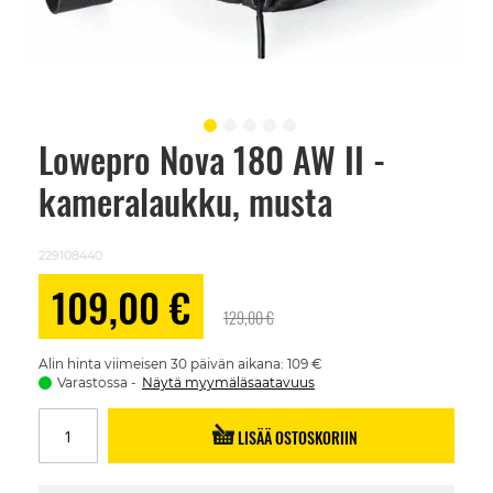
Lowepro Nova 180 AW II -
Skip
to
kameralaukku, musta
the
beginning
of
the
229108440
images
gallery
Alennushinta
109,00 €
129,00 €
Alin hinta viimeisen 30 päivän aikana: 109 €
Varastossa
Näytä myymäläsaatavuus
LISÄÄ OSTOSKORIIN