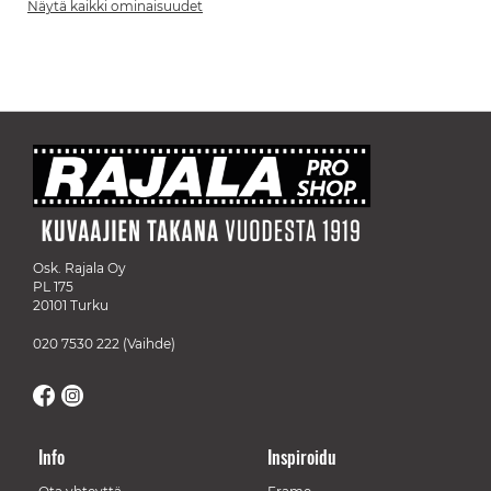
Näytä kaikki ominaisuudet
Osk. Rajala Oy
PL 175
20101 Turku
020 7530 222
(Vaihde)
Info
Inspiroidu