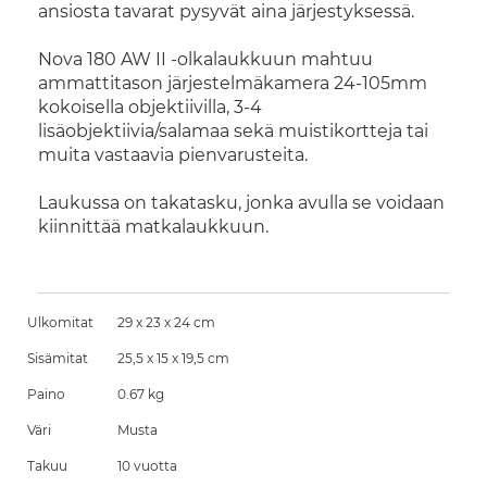
ansiosta tavarat pysyvät aina järjestyksessä.
Nova 180 AW II -olkalaukkuun mahtuu
ammattitason järjestelmäkamera 24-105mm
kokoisella objektiivilla, 3-4
lisäobjektiivia/salamaa sekä muistikortteja tai
muita vastaavia pienvarusteita.
Laukussa on takatasku, jonka avulla se voidaan
kiinnittää matkalaukkuun.
Ulkomitat
29 x 23 x 24 cm
Sisämitat
25,5 x 15 x 19,5 cm
Paino
0.67 kg
Väri
Musta
Takuu
10 vuotta