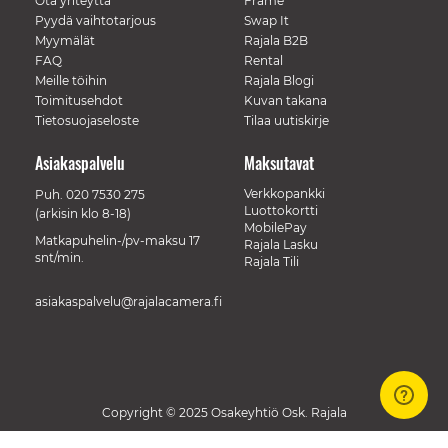
Ota yhteyttä
Frame
Pyydä vaihtotarjous
Swap It
Myymälät
Rajala B2B
FAQ
Rental
Meille töihin
Rajala Blogi
Toimitusehdot
Kuvan takana
Tietosuojaseloste
Tilaa uutiskirje
Asiakaspalvelu
Maksutavat
Verkkopankki
Puh.
020 7530 275
Luottokortti
(arkisin klo 8-18)
MobilePay
Matkapuhelin-/pv-maksu 17
Rajala Lasku
snt/min.
Rajala Tili
asiakaspalvelu@rajalacamera.fi
Copyright © 2025 Osakeyhtiö Osk. Rajala
// Track a page view, by UPI